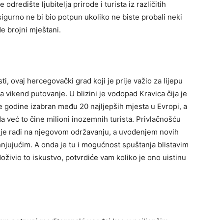
dredište ljubitelja prirode i turista iz različitih
sigurno ne bi bio potpun ukoliko ne biste probali neki
de brojni mještani.
 ovaj hercegovački grad koji je prije važio za lijepu
a vikend putovanje. U blizini je vodopad Kravica čija je
e godine izabran među 20 najljepših mjesta u Evropi, a
da već to čine milioni inozemnih turista. Privlačnošću
oje radi na njegovom održavanju, a uvođenjem novih
njujućim. A onda je tu i mogućnost spuštanja blistavim
doživio to iskustvo, potvrdiće vam koliko je ono uistinu