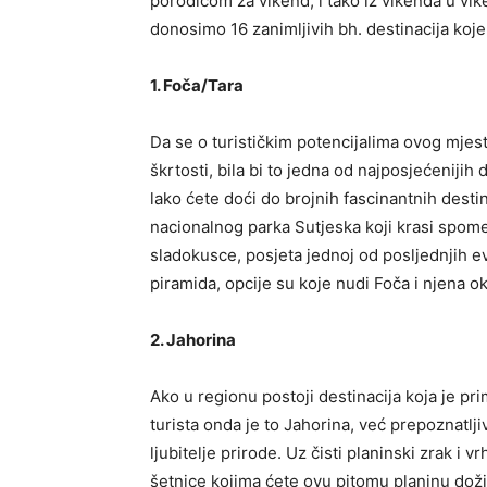
porodicom za vikend, i tako iz vikenda u vik
donosimo 16 zanimljivih bh. destinacija koje 
1. Foča/Tara
Da se o turističkim potencijalima ovog mjest
škrtosti, bila bi to jedna od najposjećenijih
lako ćete doći do brojnih fascinantnih destin
nacionalnog parka Sutjeska koji krasi spome
sladokusce, posjeta jednoj od posljednjih e
piramida, opcije su koje nudi Foča i njena ok
2. Jahorina
Ako u regionu postoji destinacija koja je pr
turista onda je to Jahorina, već prepoznatljivi
ljubitelje prirode. Uz čisti planinski zrak 
šetnice kojima ćete ovu pitomu planinu doži