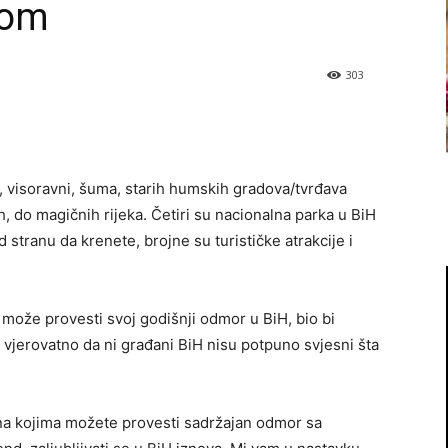
com
303
, visoravni, šuma, starih humskih gradova/tvrđava
ah, do magičnih rijeka. Četiri su nacionalna parka u BiH
d stranu da krenete, brojne su turističke atrakcije i
e može provesti svoj godišnji odmor u BiH, bio bi
vjerovatno da ni građani BiH nisu potpuno svjesni šta
 i na kojima možete provesti sadržajan odmor sa