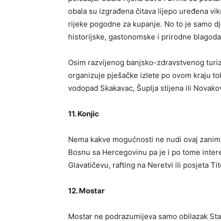
obala su izgrađena čitava lijepo uređena vik
rijeke pogodne za kupanje. No to je samo dje
historijske, gastonomske i prirodne blagodat
Osim razvijenog banjsko-zdravstvenog turi
organizuje pješačke izlete po ovom kraju tok
vodopad Skakavac, Šuplja stijena ili Novako
11. Konjic
Nema kakve mogućnosti ne nudi ovaj zanimljivi
Bosnu sa Hercegovinu pa je i po tome inter
Glavatičevu, rafting na Neretvi ili posjeta
12. Mostar
Mostar ne podrazumijeva samo obilazak Star