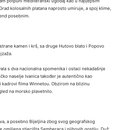
am potpuni mediteranski ugođaj kao u najljepšim
 Grad kolosalnih platana naprosto umiruje, a spoj klime,
ikend posebnim.
trane kamen i krš, sa druge Hutovo blato i Popovo
ejzaža.
vala s dva nacionalna spomenika i ostaci nekadašnje
ičko naselje Ivanica također je autentično kao
i kadrovi filma Winnetou. Obzirom na blizinu
gled na morsko plavetnilo.
jiva, a posebno Bijeljina zbog svog geografskog
le omiljena stjecišta Semberaca i njihovih gostiju. Duž