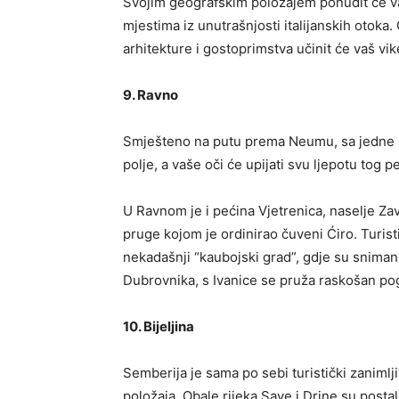
Svojim geografskim položajem ponudit će v
mjestima iz unutrašnjosti italijanskih otoka.
arhitekture i gostoprimstva učinit će vaš v
9. Ravno
Smješteno na putu prema Neumu, sa jedne s
polje, a vaše oči će upijati svu ljepotu tog p
U Ravnom je i pećina Vjetrenica, naselje Za
pruge kojom je ordinirao čuveni Ćiro. Turist
nekadašnji “kaubojski grad”, gdje su sniman
Dubrovnika, s Ivanice se pruža raskošan po
10. Bijeljina
Semberija je sama po sebi turistički zaniml
položaja. Obale rijeka Save i Drine su posta