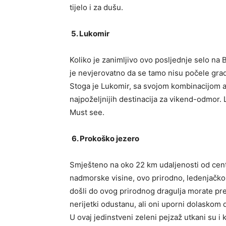
tijelo i za dušu.
5. Lukomir
Koliko je zanimljivo ovo posljednje selo na B
je nevjerovatno da se tamo nisu počele gradit
Stoga je Lukomir, sa svojom kombinacijom aut
najpoželjnijih destinacija za vikend-odmor.
Must see.
6. Prokoško jezero
Smješteno na oko 22 km udaljenosti od centra
nadmorske visine, ovo prirodno, ledenjačko j
došli do ovog prirodnog dragulja morate p
nerijetki odustanu, ali oni uporni dolaskom d
U ovaj jedinstveni zeleni pejzaž utkani su 