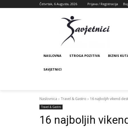
Četvrtak, 6 Augusta, 2026
Prijava / Registracija
Bu
NASLOVNA
STROGA POZITIVA
BIZNIS KUT
SAVJETNICI
Naslovnica
Travel & Gastro
16 najboljih vikend de
Travel & Gastro
16 najboljih viken