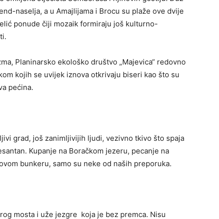
end-naselja, a u Amajlijama i Brocu su plaže ove dvije
lić ponude čiji mozaik formiraju još kulturno-
i.
zma, Planinarsko ekološko društvo „Majevica“ redovno
om kojih se uvijek iznova otkrivaju biseri kao što su
va pećina.
 grad, još zanimljivijih ljudi, vezivno tkivo što spaja
esantan. Kupanje na Boračkom jezeru, pecanje na
 Titovom bunkeru, samo su neke od naših preporuka.
og mosta i uže jezgre koja je bez premca. Nisu