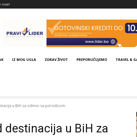
y now!
AK
IZ MOG UGLA
ZDRAV ŽIVOT
PREPORUČUJEMO
TRAVEL & 
stinacija u BiH za odmor sa porodicom
d destinacija u BiH za