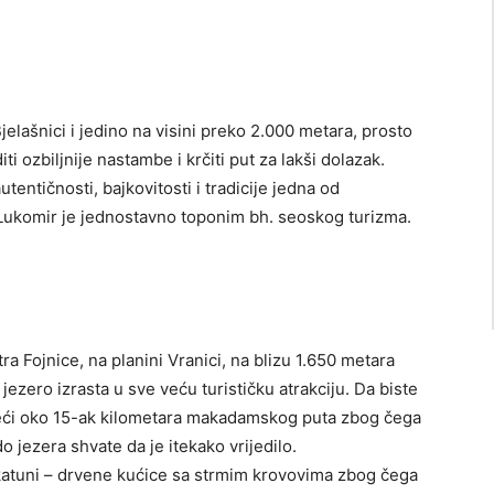
jelašnici i jedino na visini preko 2.000 metara, prosto
i ozbiljnije nastambe i krčiti put za lakši dolazak.
entičnosti, bajkovitosti i tradicije jedna od
 Lukomir je jednostavno toponim bh. seoskog turizma.
 Fojnice, na planini Vranici, na blizu 1.650 metara
ezero izrasta u sve veću turističku atrakciju. Da biste
reći oko 15-ak kilometara makadamskog puta zbog čega
o jezera shvate da je itekako vrijedilo.
i katuni – drvene kućice sa strmim krovovima zbog čega