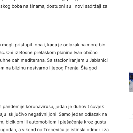
kog boba na šinama, dostupni su i novi sadržaji za
mogli pristupiti obali, kada je odlazak na more bio
ac. Oni iz Bosne prelaskom planine Ivan obično
puhne dah mediterana. Sa stacioniranjem u Jablanici
rom na blizinu nestvarno lijepog Prenja. Šta god
pandemije koronavirusa, jedan je duhovit čovjek
aju isključivo negativni joni. Samo jedan odlazak na
, biciklom ili automobilom i pješačenje kroz gustu
godan, a vikend na Trebeviću je istinski odmor i za