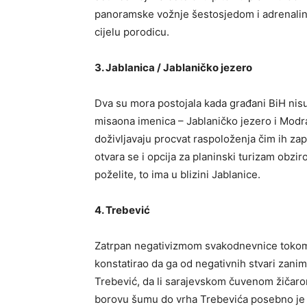
panoramske vožnje šestosjedom i adrenalins
cijelu porodicu.
3. Jablanica / Jablaničko jezero
Dva su mora postojala kada građani BiH nisu 
misaona imenica – Jablaničko jezero i Modr
doživljavaju procvat raspoloženja čim ih za
otvara se i opcija za planinski turizam obzi
poželite, to ima u blizini Jablanice.
4. Trebević
Zatrpan negativizmom svakodnevnice tokom 
konstatirao da ga od negativnih stvari zanim
Trebević, da li sarajevskom čuvenom žičarom
borovu šumu do vrha Trebevića posebno je u