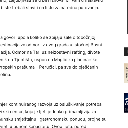
end, zaljubljivati se u BiH iznova. Mi vam u nastavku
biste trebali staviti na listu za naredna putovanja.
a govori upola koliko se zbijaju šale o tobožnjoj
 destinacija za odmor. Iz ovog grada u Istočnoj Bosni
acija. Odmor na Tari uz neizostavni rafting, divote
nik na Tjentištu, uspon na Maglić za planinarske
vropskih prašuma – Perućici, pa sve do pješčanih
olina.
imjer kontinuiranog razvoja uz osluškivanje potreba
 ski centar, koja je ljeti jednako primamljivija za
i vrhunsku smještajnu i gastronomsku ponudu, brojne su
vjeti u punom kapacitetu. Ovog ljeta, pored