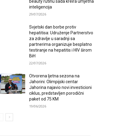
beauty rutinu sada kreira umjetna
inteligencija
29/07/2026
Svjetski dan borbe protiv
hepatitisa: Udruženje Partnerstvo
za zdravlje u saradnji sa
partnerima organizuje besplatno
testiranje na hepatitis i HIV širom
BiH
22/07/2026
Otvorena ljetna sezona na
Jahorini: Olimpijski centar
Jahorina najavio novi investicioni
ciklus, predstavljen porodični
paket od 75 KM
19/06/2026