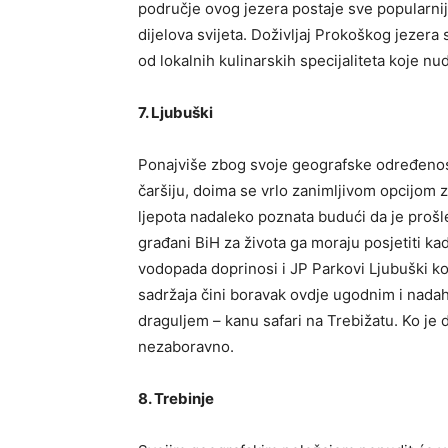
područje ovog jezera postaje sve popularnije o
dijelova svijeta. Doživljaj Prokoškog jezera 
od lokalnih kulinarskih specijaliteta koje nu
7. Ljubuški
Ponajviše zbog svoje geografske određenosti,
čaršiju, doima se vrlo zanimljivom opcijom z
ljepota nadaleko poznata budući da je prošl
građani BiH za života ga moraju posjetiti ka
vodopada doprinosi i JP Parkovi Ljubuški k
sadržaja čini boravak ovdje ugodnim i nadah
draguljem – kanu safari na Trebižatu. Ko je 
nezaboravno.
8. Trebinje