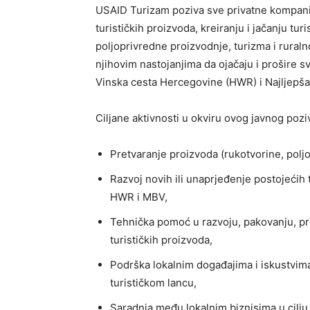
USAID Turizam poziva sve privatne kompanij
turističkih proizvoda, kreiranju i jačanju t
poljoprivredne proizvodnje, turizma i ruraln
njihovim nastojanjima da ojačaju i prošire 
Vinska cesta Hercegovine (HWR) i Najljepša
Ciljane aktivnosti u okviru ovog javnog pozi
Pretvaranje proizvoda (rukotvorine, poljop
Razvoj novih ili unaprjeđenje postojećih 
HWR i MBV,
Tehnička pomoć u razvoju, pakovanju, pre
turističkih proizvoda,
Podrška lokalnim događajima i iskustvim
turističkom lancu,
Saradnja među lokalnim biznisima u cilju 