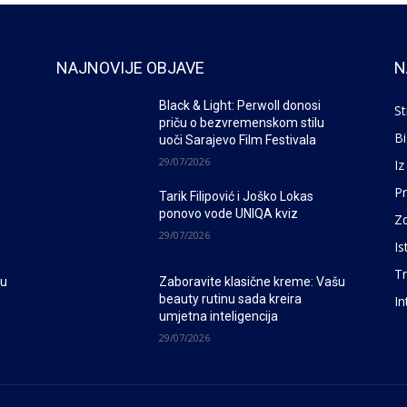
NAJNOVIJE OBJAVE
N
Black & Light: Perwoll donosi
St
priču o bezvremenskom stilu
Bi
uoči Sarajevo Film Festivala
29/07/2026
Iz
P
Tarik Filipović i Joško Lokas
ponovo vode UNIQA kviz
Zd
29/07/2026
Is
Tr
šu
Zaboravite klasične kreme: Vašu
beauty rutinu sada kreira
In
umjetna inteligencija
29/07/2026