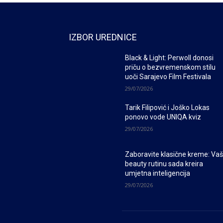
IZBOR UREDNICE
Black & Light: Perwoll donosi
priču o bezvremenskom stilu
uoči Sarajevo Film Festivala
29/07/2026
Tarik Filipović i Joško Lokas
ponovo vode UNIQA kviz
29/07/2026
Zaboravite klasične kreme: Va
beauty rutinu sada kreira
umjetna inteligencija
29/07/2026