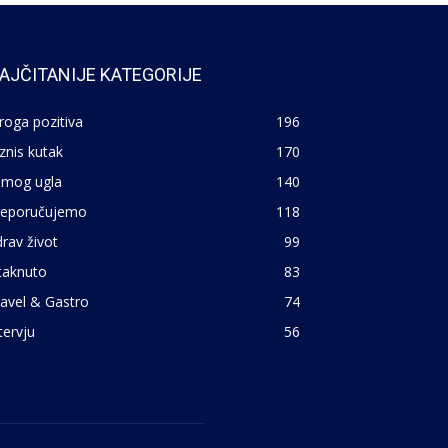
AJČITANIJE KATEGORIJE
roga pozitiva
196
znis kutak
170
 mog ugla
140
reporučujemo
118
rav život
99
taknuto
83
avel & Gastro
74
tervju
56