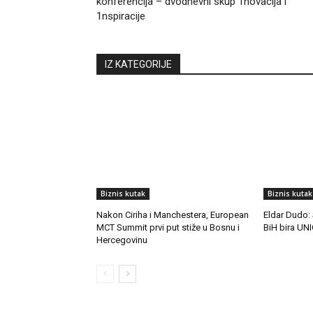
konferencija – dvodnevni skup 1novacija i
1nspiracije
IZ KATEGORIJE
Biznis kutak
Biznis kutak
Nakon Ciriha i Manchestera, European
Eldar Dudo: 
MCT Summit prvi put stiže u Bosnu i
BiH bira UNI
Hercegovinu