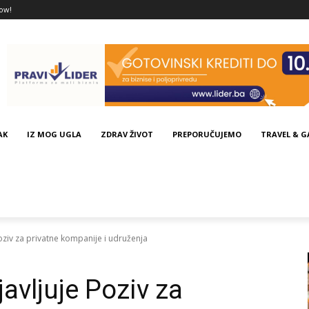
ow!
AK
IZ MOG UGLA
ZDRAV ŽIVOT
PREPORUČUJEMO
TRAVEL & 
oziv za privatne kompanije i udruženja
avljuje Poziv za