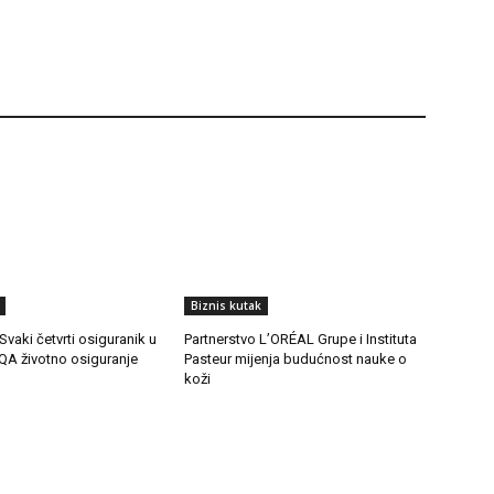
Biznis kutak
Svaki četvrti osiguranik u
Partnerstvo L’ORÉAL Grupe i Instituta
QA životno osiguranje
Pasteur mijenja budućnost nauke o
koži