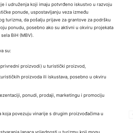
e i udruženja koji imaju potvrđeno iskustvo u razvoju
urističke ponude, uspostavljanju veza između
og turizma, da pošalju prijave za grantove za podršku
svoju ponudu, posebno ako su aktivni u okviru projekata
 sela BiH (MBV).
va su:
rivredni proizvodi) u turistički proizvod,
turističkih proizvoda ili iskustava, posebno u okviru
zentaciji, ponudi, prodaji, marketingu i promociju
a koja povezuju vinarije s drugim proizvođačima u
stvaranja lanaca vrijednosti u turizmu koji mogu