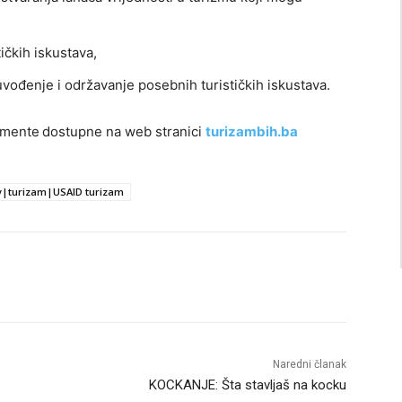
ičkih iskustava,
uvođenje i održavanje posebnih turističkih iskustava.
umente
dostupne na web stranici
turizambih.ba
iv|turizam|USAID turizam
Naredni članak
KOCKANJE: Šta stavljaš na kocku