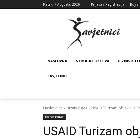
Petak, 7 Augusta, 2026
Prijava / Registracija
Buy n
NASLOVNA
STROGA POZITIVA
BIZNIS KUT
SAVJETNICI
Naslovnica
Biznis kutak
USAID Turizam objavljuje P
Biznis kutak
USAID Turizam obj