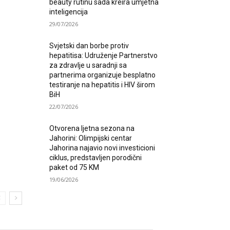
beauty rutinu sada kreira umjetna
inteligencija
29/07/2026
Svjetski dan borbe protiv
hepatitisa: Udruženje Partnerstvo
za zdravlje u saradnji sa
partnerima organizuje besplatno
testiranje na hepatitis i HIV širom
BiH
22/07/2026
Otvorena ljetna sezona na
Jahorini: Olimpijski centar
Jahorina najavio novi investicioni
ciklus, predstavljen porodični
paket od 75 KM
19/06/2026