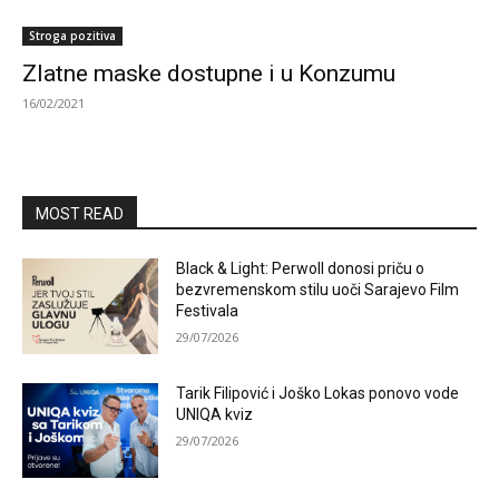
Stroga pozitiva
Zlatne maske dostupne i u Konzumu
16/02/2021
MOST READ
Black & Light: Perwoll donosi priču o
bezvremenskom stilu uoči Sarajevo Film
Festivala
29/07/2026
Tarik Filipović i Joško Lokas ponovo vode
UNIQA kviz
29/07/2026