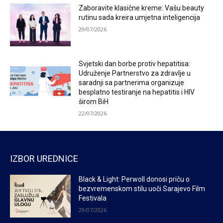
Zaboravite klasične kreme: Vašu beauty
rutinu sada kreira umjetna inteligencija
29/07/2026
Svjetski dan borbe protiv hepatitisa:
Udruženje Partnerstvo za zdravlje u
saradnji sa partnerima organizuje
besplatno testiranje na hepatitis i HIV
širom BiH
22/07/2026
IZBOR UREDNICE
Black & Light: Perwoll donosi priču o
bezvremenskom stilu uoči Sarajevo Film
Festivala
29/07/2026