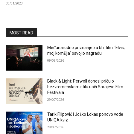
30/01/2023
MOST READ
Međunarodno priznanje za bh. film: ‘Elvis,
moj komšija’ osvojio nagradu
09/08/2026
Black & Light: Perwoll donosi priču o
bezvremenskom stilu uoči Sarajevo Film
Festivala
29/07/2026
Tarik Filipović i Joško Lokas ponovo vode
UNIQA kviz
29/07/2026