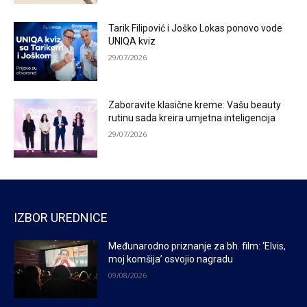
Tarik Filipović i Joško Lokas ponovo vode
UNIQA kviz
29/07/2026
Zaboravite klasične kreme: Vašu beauty
rutinu sada kreira umjetna inteligencija
29/07/2026
IZBOR UREDNICE
Međunarodno priznanje za bh. film: ‘Elvis,
moj komšija’ osvojio nagradu
09/08/2026