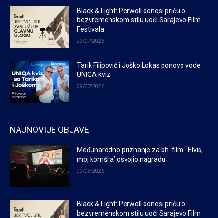
Black & Light: Perwoll donosi priču o
bezvremenskom stilu uoči Sarajevo Film
Festivala
29/07/2026
Tarik Filipović i Joško Lokas ponovo vode
UNIQA kviz
29/07/2026
NAJNOVIJE OBJAVE
Međunarodno priznanje za bh. film: ‘Elvis,
moj komšija’ osvojio nagradu
09/08/2026
Black & Light: Perwoll donosi priču o
bezvremenskom stilu uoči Sarajevo Film