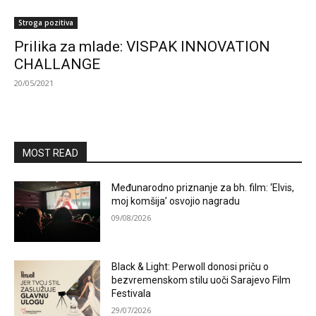
Stroga pozitiva
Prilika za mlade: VISPAK INNOVATION
CHALLANGE
20/05/2021
MOST READ
Međunarodno priznanje za bh. film: ‘Elvis,
moj komšija’ osvojio nagradu
09/08/2026
Black & Light: Perwoll donosi priču o
bezvremenskom stilu uoči Sarajevo Film
Festivala
29/07/2026