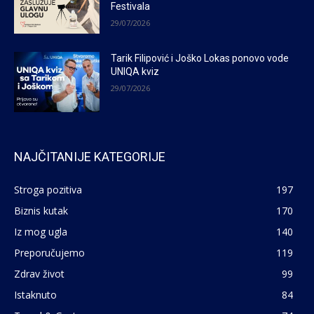
Festivala
29/07/2026
Tarik Filipović i Joško Lokas ponovo vode
UNIQA kviz
29/07/2026
NAJČITANIJE KATEGORIJE
Stroga pozitiva
197
Biznis kutak
170
Iz mog ugla
140
Preporučujemo
119
Zdrav život
99
Istaknuto
84