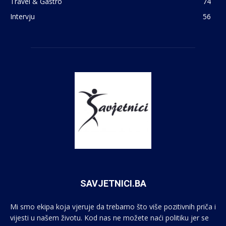
Travel & Gastro
74
Intervju
56
SAVJETNICI.BA
Mi smo ekipa koja vjeruje da trebamo što više pozitivnih priča i
vijesti u našem životu. Kod nas ne možete naći politiku jer se