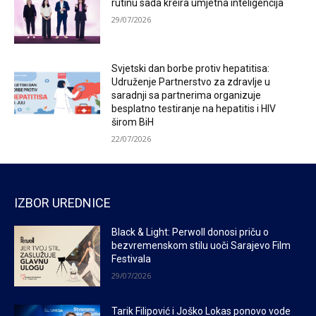
rutinu sada kreira umjetna inteligencija
29/07/2026
Svjetski dan borbe protiv hepatitisa:
Udruženje Partnerstvo za zdravlje u
saradnji sa partnerima organizuje
besplatno testiranje na hepatitis i HIV
širom BiH
22/07/2026
IZBOR UREDNICE
Black & Light: Perwoll donosi priču o
bezvremenskom stilu uoči Sarajevo Film
Festivala
29/07/2026
Tarik Filipović i Joško Lokas ponovo vode