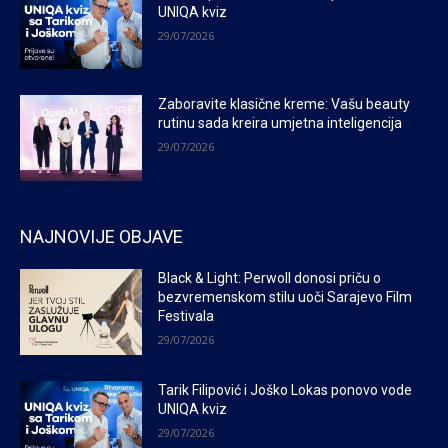
UNIQA kviz
29/07/2026
Zaboravite klasične kreme: Vašu beauty
rutinu sada kreira umjetna inteligencija
29/07/2026
NAJNOVIJE OBJAVE
Black & Light: Perwoll donosi priču o
bezvremenskom stilu uoči Sarajevo Film
Festivala
29/07/2026
Tarik Filipović i Joško Lokas ponovo vode
UNIQA kviz
29/07/2026