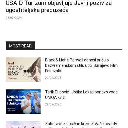
USAID Turizam objavljuje Javni poziv za
ugostiteljska preduzeća
25/02/2024
MOST READ
Black & Light: Perwoll donosi priču o
bezvremenskom stilu uoči Sarajevo Film
Festivala
29/07/2026
Tarik Filipović i Joško Lokas ponovo vode
UNIQA kviz
29/07/2026
Zaboravite klasične kreme: Vašu beauty