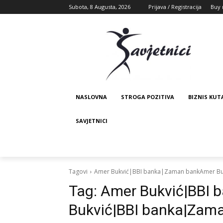
Subota, 8 Augusta, 2026
Prijava / Registracija
Buy 
NASLOVNA
STROGA POZITIVA
BIZNIS KUT
SAVJETNICI
Tagovi
Amer Bukvić|BBI banka|Zaman bankAmer Bu
Tag:
Amer Bukvić|BBI
Bukvić|BBI banka|Zam