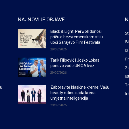
NAJNOVIJE OBJAVE
N
Black & Light: Perwoll donosi
St
priču o bezvremenskom stilu
Bi
uoči Sarajevo Film Festivala
29/07/2026
Iz
P
Tarik Filipović i Joško Lokas
ponovo vode UNIQA kviz
Zd
29/07/2026
Is
Tr
šu
Zaboravite klasične kreme: Vašu
beauty rutinu sada kreira
In
umjetna inteligencija
29/07/2026