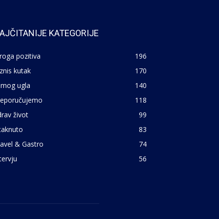
AJČITANIJE KATEGORIJE
roga pozitiva
196
znis kutak
170
 mog ugla
140
reporučujemo
118
rav život
99
taknuto
83
avel & Gastro
74
tervju
56