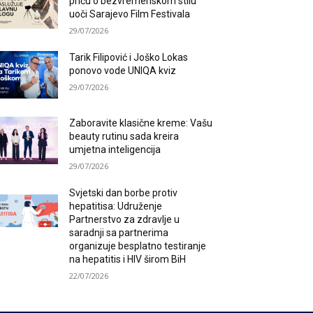
priču o bezvremenskom stilu
uoči Sarajevo Film Festivala
29/07/2026
Tarik Filipović i Joško Lokas
ponovo vode UNIQA kviz
29/07/2026
Zaboravite klasične kreme: Vašu
beauty rutinu sada kreira
umjetna inteligencija
29/07/2026
Svjetski dan borbe protiv
hepatitisa: Udruženje
Partnerstvo za zdravlje u
saradnji sa partnerima
organizuje besplatno testiranje
na hepatitis i HIV širom BiH
22/07/2026