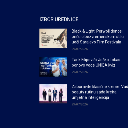
IZBOR UREDNICE
Black & Light: Perwoll donosi
priču o bezvremenskom stilu
uoči Sarajevo Film Festivala
29/07/2026
Tarik Filipović i Joško Lokas
ponovo vode UNIQA kviz
29/07/2026
Zaboravite klasične kreme: Va
beauty rutinu sada kreira
umjetna inteligencija
29/07/2026