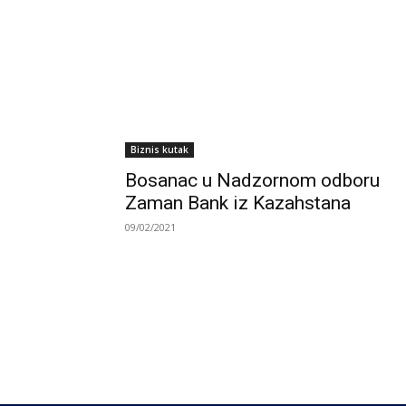
Biznis kutak
Bosanac u Nadzornom odboru
Zaman Bank iz Kazahstana
09/02/2021