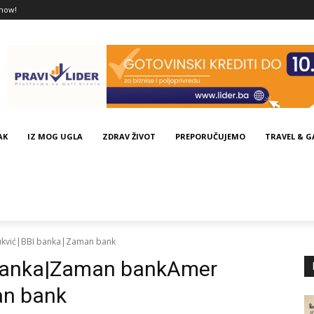
now!
AK
IZ MOG UGLA
ZDRAV ŽIVOT
PREPORUČUJEMO
TRAVEL & 
kvić|BBI banka|Zaman bank
 banka|Zaman bankAmer
an bank