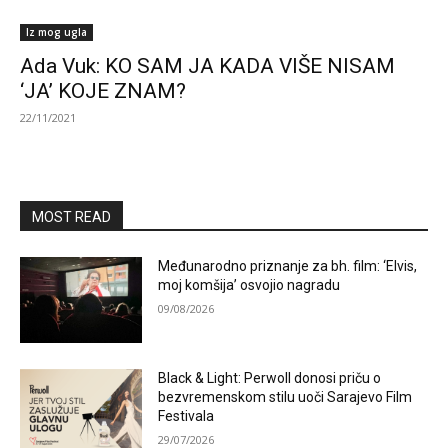
Iz mog ugla
Ada Vuk: KO SAM JA KADA VIŠE NISAM
‘JA’ KOJE ZNAM?
22/11/2021
MOST READ
Međunarodno priznanje za bh. film: ‘Elvis,
moj komšija’ osvojio nagradu
09/08/2026
Black & Light: Perwoll donosi priču o
bezvremenskom stilu uoči Sarajevo Film
Festivala
29/07/2026