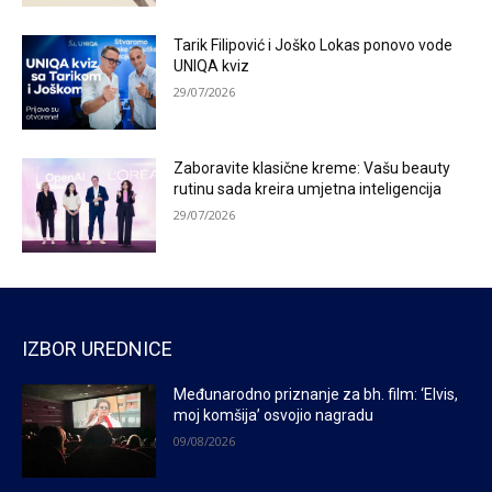
Tarik Filipović i Joško Lokas ponovo vode
UNIQA kviz
29/07/2026
Zaboravite klasične kreme: Vašu beauty
rutinu sada kreira umjetna inteligencija
29/07/2026
IZBOR UREDNICE
Međunarodno priznanje za bh. film: ‘Elvis,
moj komšija’ osvojio nagradu
09/08/2026