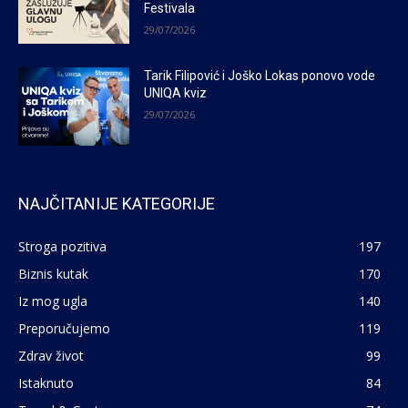
Festivala
29/07/2026
Tarik Filipović i Joško Lokas ponovo vode
UNIQA kviz
29/07/2026
NAJČITANIJE KATEGORIJE
Stroga pozitiva
197
Biznis kutak
170
Iz mog ugla
140
Preporučujemo
119
Zdrav život
99
Istaknuto
84