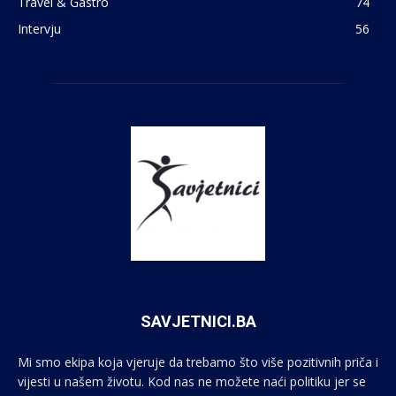
Travel & Gastro
74
Intervju
56
SAVJETNICI.BA
Mi smo ekipa koja vjeruje da trebamo što više pozitivnih priča i
vijesti u našem životu. Kod nas ne možete naći politiku jer se