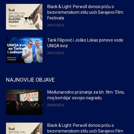
Black & Light: Perwoll donosi priču o
bezvremenskom stilu uoči Sarajevo Film
Festivala
29/07/2026
Tarik Filipović i Joško Lokas ponovo vode
UNIQA kviz
29/07/2026
NAJNOVIJE OBJAVE
Međunarodno priznanje za bh. film: ‘Elvis,
moj komšija’ osvojio nagradu
09/08/2026
Black & Light: Perwoll donosi priču o
bezvremenskom stilu uoči Sarajevo Film