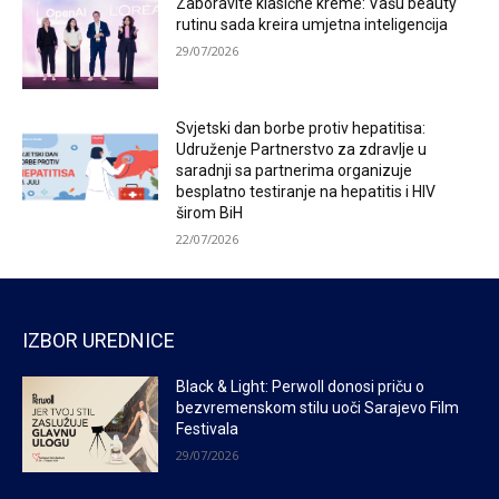
Zaboravite klasične kreme: Vašu beauty
rutinu sada kreira umjetna inteligencija
29/07/2026
Svjetski dan borbe protiv hepatitisa:
Udruženje Partnerstvo za zdravlje u
saradnji sa partnerima organizuje
besplatno testiranje na hepatitis i HIV
širom BiH
22/07/2026
IZBOR UREDNICE
Black & Light: Perwoll donosi priču o
bezvremenskom stilu uoči Sarajevo Film
Festivala
29/07/2026