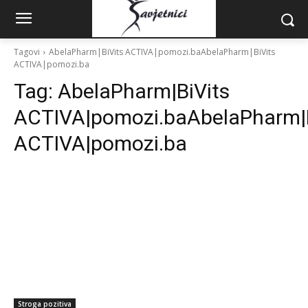
Tagovi
AbelaPharm|BiVits ACTIVA|pomozi.baAbelaPharm|BiVits
ACTIVA|pomozi.ba
Tag:
AbelaPharm|BiVits
ACTIVA|pomozi.baAbelaPharm|B
ACTIVA|pomozi.ba
Stroga pozitiva