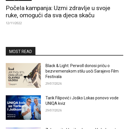
Počela kampanja: Uzmi zdravlje u svoje
ruke, omogući da sva djeca skaču
12/11/2022
MOST READ
Black & Light: Perwoll donosi priču o
bezvremenskom stilu uoči Sarajevo Film
Festivala
29/07/2026
Tarik Filipović i Joško Lokas ponovo vode
UNIQA kviz
29/07/2026