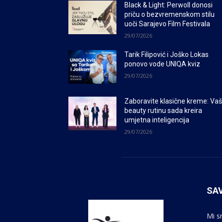
Black & Light: Perwoll donosi
priču o bezvremenskom stilu
uoči Sarajevo Film Festivala
29/07/2026
Tarik Filipović i Joško Lokas
ponovo vode UNIQA kviz
29/07/2026
Zaboravite klasične kreme: Va
beauty rutinu sada kreira
umjetna inteligencija
29/07/2026
SAV
Mi s