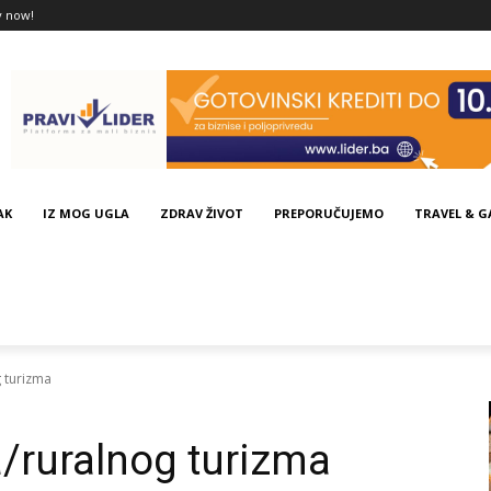
y now!
AK
IZ MOG UGLA
ZDRAV ŽIVOT
PREPORUČUJEMO
TRAVEL & 
 turizma
/ruralnog turizma