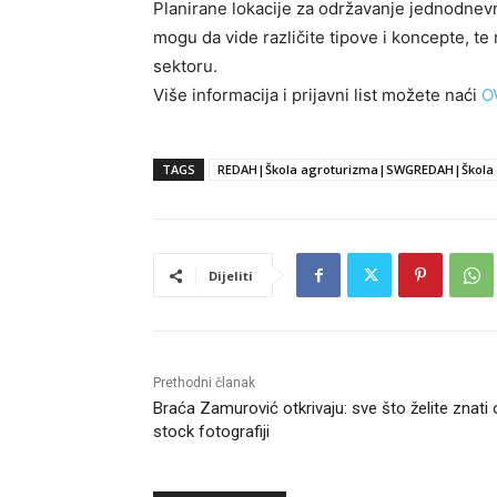
Planirane lokacije za održavanje jednodnevn
mogu da vide različite tipove i koncepte, t
sektoru.
Više informacija i prijavni list možete naći
O
TAGS
REDAH|Škola agroturizma|SWGREDAH|Škola
Dijeliti
Prethodni članak
Braća Zamurović otkrivaju: sve što želite znati 
stock fotografiji