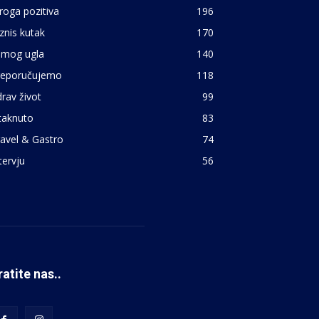
roga pozitiva
196
znis kutak
170
 mog ugla
140
reporučujemo
118
rav život
99
taknuto
83
avel & Gastro
74
tervju
56
ratite nas..