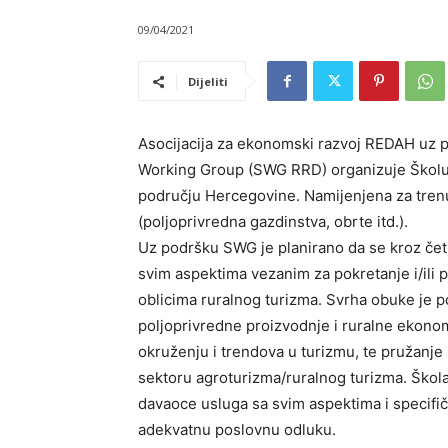
09/04/2021
Dijeliti
Asocijacija za ekonomski razvoj REDAH uz 
Working Group (SWG RRD) organizuje Školu 
području Hercegovine. Namijenjena za tren
(poljoprivredna gazdinstva, obrte itd.).
Uz podršku SWG je planirano da se kroz čet
svim aspektima vezanim za pokretanje i/ili p
oblicima ruralnog turizma. Svrha obuke je po
poljoprivredne proizvodnje i ruralne ekonom
okruženju i trendova u turizmu, te pružanje 
sektoru agroturizma/ruralnog turizma. Škola 
davaoce usluga sa svim aspektima i specifič
adekvatnu poslovnu odluku.