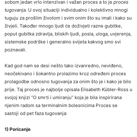
sobom jedan vrlo intenzivan i važan proces a to je
proces
tugovanja.
U ovoj situaciji individualno i kolektivno mnogi
tuguju za prošlim životom i svim onim što su imali i kako su
živjeli. Također mnogo ljudi će doživjeti razne gubitke,
poput gubitka zdravlja, bliskih ljudi, posla, uloga, uvjerenja,
sistemske podrške i generalno svijeta kakvog smo svi
poznavali.
Kad god nam se desi nešto tako izvanredno, neviđeno,
neočekivano i šokantno prolazimo kroz određeni proces
prolagodbe odnosno tugovanja za onim što je i kako je bilo
prije. Taj proces je najbolje opisala Elisabeth Kübler-Ross u
svojoj knjizi ‘’O smrti i umiranju’’ koja je bila inspirirana
njenim radom sa terminalnim bolesnicima Proces se
sastoji od pet faza tugovanja:
1) Poricanje