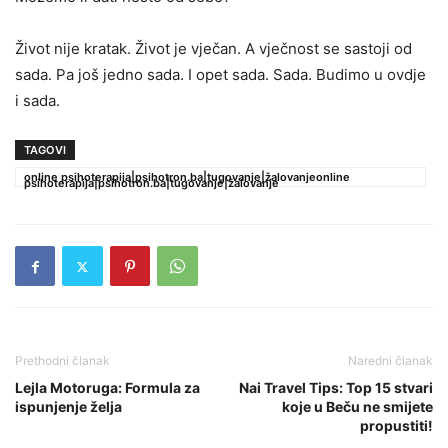
Život nije kratak. Život je vječan. A vječnost se sastoji od
sada. Pa još jedno sada. I opet sada. Sada. Budimo u ovdje
i sada.
TAGOVI
online psihoterapija|psihotron.ba|tugovanje|žalovanjeonline
psihoterapija|psihotron.ba|tugovanje|žalovanje
Prethodni članak
Naredni članak
Lejla Motoruga: Formula za
Nai Travel Tips: Top 15 stvari
ispunjenje želja
koje u Beču ne smijete
propustiti!