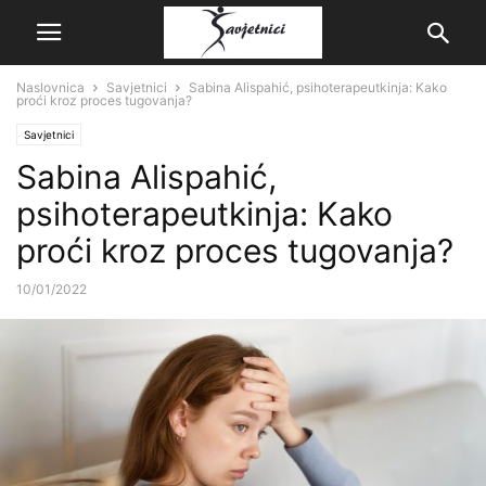
Naslovnica
Savjetnici
Sabina Alispahić, psihoterapeutkinja: Kako
proći kroz proces tugovanja?
Savjetnici
Sabina Alispahić,
psihoterapeutkinja: Kako
proći kroz proces tugovanja?
10/01/2022