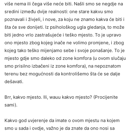
više nema ili čega više neće biti. Našli smo se negdje na
sredini između dvije realnosti: one stare kakvu smo
poznavali i živjeli, i nove, za koju ne znamo kakva će biti i
šta će sve donijeti. Iz psihološkog ugla gledanja, to može
biti jedno vrlo zastrašujeće i teško mjesto. To je upravo
ono mjesto zbog kojeg inače ne volimo promjene, i zbog
kojeg tako teško mijenjamo sebe i svoje ponašanje. To je
mjesto gdje smo daleko od zone komfora (u ovom slučaju
smo prisilno izbačeni iz zone komfora), na nepoznatom
terenu bez mogućnosti da kontrolišemo šta će se dalje
dešavati.
Brr, kakvo mjesto. Ili, wauu kakvo mjesto? (Procijenite
sami).
Kakvo god uvjerenje da imate o ovom mjestu na kojem
smo u sada i ovdje, važno je da znate da ono nosi sa