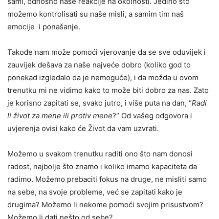
sami, odnosno naše reakcije na okolnosti. Jedino što
možemo kontrolisati su naše misli, a samim tim naš
emocije i ponašanje.
Takođe nam može pomoći vjerovanje da se sve oduvijek i
zauvijek dešava za naše najveće dobro (koliko god to
ponekad izgledalo da je nemoguće), i da možda u ovom
trenutku mi ne vidimo kako to može biti dobro za nas. Zato
je korisno zapitati se, svako jutro, i više puta na dan, “
Radi
li život za mene ili protiv mene
?” Od vašeg odgovora i
uvjerenja ovisi kako će Život da vam uzvrati.
Možemo u svakom trenutku raditi ono što nam donosi
radost, najbolje što znamo i koliko imamo kapaciteta da
radimo. Možemo prebaciti fokus na druge, ne misliti samo
na sebe, na svoje probleme, već se zapitati kako je
drugima? Možemo li nekome pomoći svojim prisustvom?
Možemo li dati nešto od sebe?