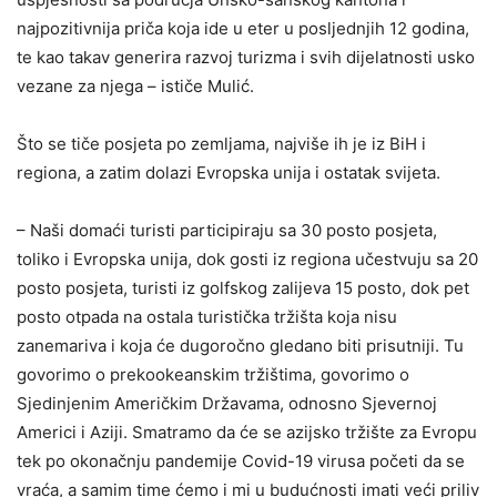
najpozitivnija priča koja ide u eter u posljednjih 12 godina,
te kao takav generira razvoj turizma i svih dijelatnosti usko
vezane za njega – ističe Mulić.
Što se tiče posjeta po zemljama, najviše ih je iz BiH i
regiona, a zatim dolazi Evropska unija i ostatak svijeta.
– Naši domaći turisti participiraju sa 30 posto posjeta,
toliko i Evropska unija, dok gosti iz regiona učestvuju sa 20
posto posjeta, turisti iz golfskog zalijeva 15 posto, dok pet
posto otpada na ostala turistička tržišta koja nisu
zanemariva i koja će dugoročno gledano biti prisutniji. Tu
govorimo o prekookeanskim tržištima, govorimo o
Sjedinjenim Američkim Državama, odnosno Sjevernoj
Americi i Aziji. Smatramo da će se azijsko tržište za Evropu
tek po okonačnju pandemije Covid-19 virusa početi da se
vraća, a samim time ćemo i mi u budućnosti imati veći priliv