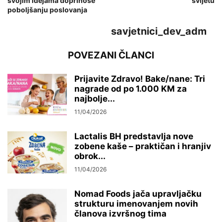
svojim idejama doprinose
svijetu
poboljšanju poslovanja
savjetnici_dev_adm
POVEZANI ČLANCI
Prijavite Zdravo! Bake/nane: Tri
nagrade od po 1.000 KM za
najbolje...
11/04/2026
Lactalis BH predstavlja nove
zobene kaše – praktičan i hranjiv
obrok...
11/04/2026
Nomad Foods jača upravljačku
strukturu imenovanjem novih
članova izvršnog tima