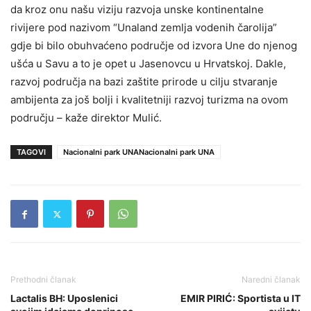
da kroz onu našu viziju razvoja unske kontinentalne
rivijere pod nazivom “Unaland zemlja vodenih čarolija”
gdje bi bilo obuhvaćeno područje od izvora Une do njenog
ušća u Savu a to je opet u Jasenovcu u Hrvatskoj. Dakle,
razvoj područja na bazi zaštite prirode u cilju stvaranje
ambijenta za još bolji i kvalitetniji razvoj turizma na ovom
području – kaže direktor Mulić.
TAGOVI
Nacionalni park UNANacionalni park UNA
Prethodni članak
Naredni članak
Lactalis BH: Uposlenici
EMIR PIRIĆ: Sportista u IT