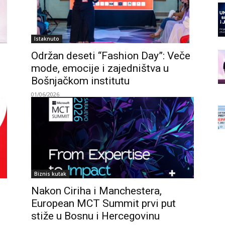
Istaknuto
Održan deseti “Fashion Day”: Veče
mode, emocije i zajedništva u
Bošnjačkom institutu
01/06/2026
Biznis kutak
Nakon Ciriha i Manchestera,
European MCT Summit prvi put
stiže u Bosnu i Hercegovinu