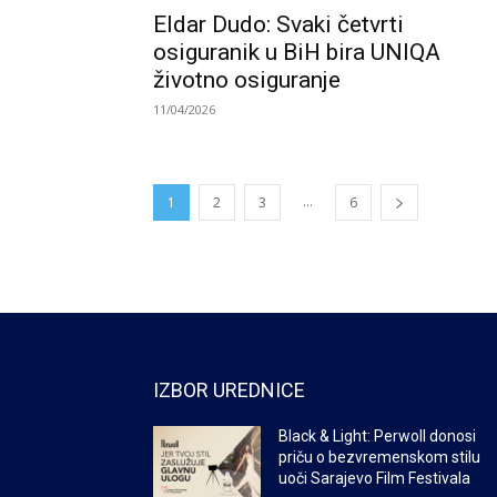
Eldar Dudo: Svaki četvrti
osiguranik u BiH bira UNIQA
životno osiguranje
11/04/2026
...
1
2
3
6
IZBOR UREDNICE
Black & Light: Perwoll donosi
priču o bezvremenskom stilu
uoči Sarajevo Film Festivala