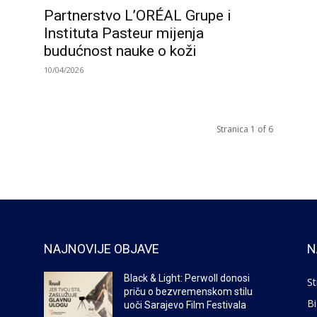
Partnerstvo L’ORÉAL Grupe i
Instituta Pasteur mijenja
budućnost nauke o koži
10/04/2026
Stranica 1 of 6
NAJNOVIJE OBJAVE
N
Black & Light: Perwoll donosi
St
priču o bezvremenskom stilu
Bi
uoči Sarajevo Film Festivala