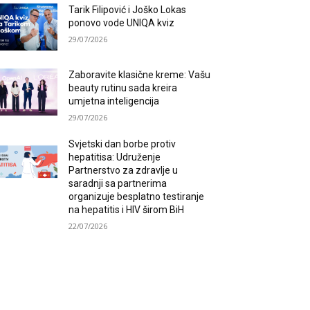
Tarik Filipović i Joško Lokas
ponovo vode UNIQA kviz
29/07/2026
Zaboravite klasične kreme: Vašu
beauty rutinu sada kreira
umjetna inteligencija
29/07/2026
Svjetski dan borbe protiv
hepatitisa: Udruženje
Partnerstvo za zdravlje u
saradnji sa partnerima
organizuje besplatno testiranje
na hepatitis i HIV širom BiH
22/07/2026