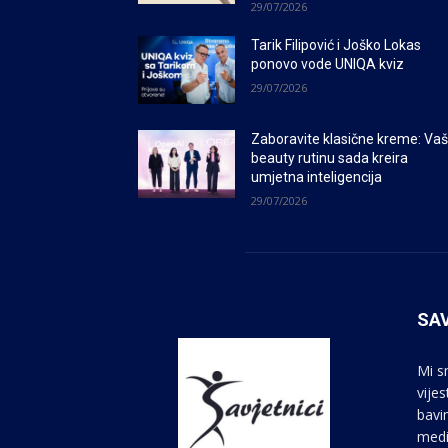
29/07/2026
Tarik Filipović i Joško Lokas
ponovo vode UNIQA kviz
29/07/2026
Zaboravite klasične kreme: Va
beauty rutinu sada kreira
umjetna inteligencija
29/07/2026
SAV
Mi s
vije
bavi
medi