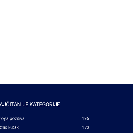
AJČITANIJE KATEGORIJE
roga pozitiva
196
znis kutak
170