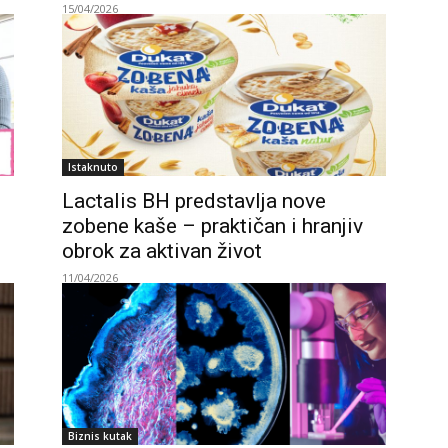
15/04/2026
Istaknuto
Lactalis BH predstavlja nove
zobene kaše – praktičan i hranjiv
obrok za aktivan život
11/04/2026
Biznis kutak