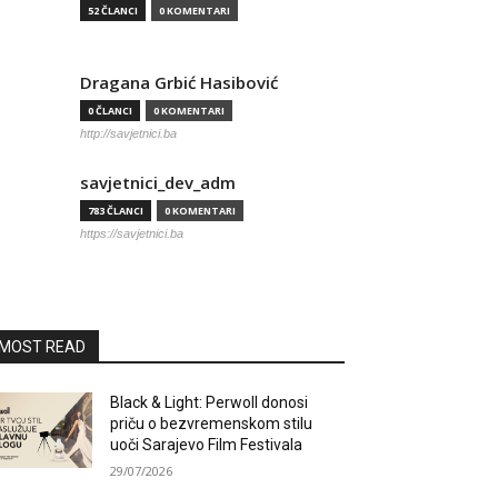
52 ČLANCI
0 KOMENTARI
Dragana Grbić Hasibović
0 ČLANCI
0 KOMENTARI
http://savjetnici.ba
savjetnici_dev_adm
783 ČLANCI
0 KOMENTARI
https://savjetnici.ba
MOST READ
Black & Light: Perwoll donosi
priču o bezvremenskom stilu
uoči Sarajevo Film Festivala
29/07/2026