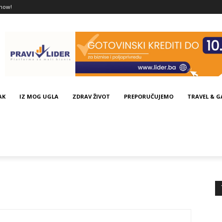
now!
AK
IZ MOG UGLA
ZDRAV ŽIVOT
PREPORUČUJEMO
TRAVEL & 