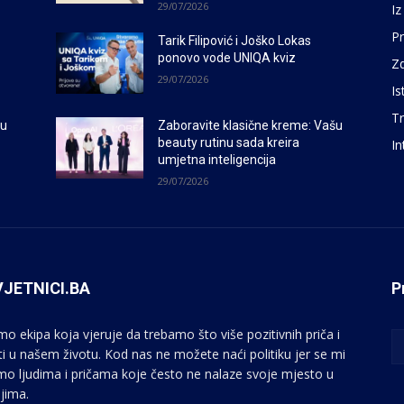
29/07/2026
Iz
P
Tarik Filipović i Joško Lokas
ponovo vode UNIQA kviz
Zd
29/07/2026
Is
Tr
šu
Zaboravite klasične kreme: Vašu
beauty rutinu sada kreira
In
umjetna inteligencija
29/07/2026
JETNICI.BA
P
mo ekipa koja vjeruje da trebamo što više pozitivnih priča i
sti u našem životu. Kod nas ne možete naći politiku jer se mi
mo ljudima i pričama koje često ne nalaze svoje mjesto u
jima.