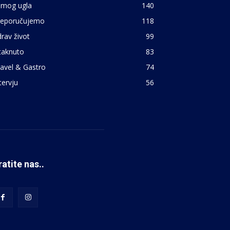
 mog ugla
140
reporučujemo
118
rav život
99
taknuto
83
avel & Gastro
74
tervju
56
ratite nas..