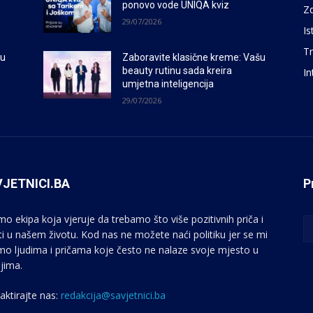
ponovo vode UNIQA kviz
Zd
29/07/2026
Is
Tr
šu
Zaboravite klasične kreme: Vašu
beauty rutinu sada kreira
In
umjetna inteligencija
29/07/2026
JETNICI.BA
P
mo ekipa koja vjeruje da trebamo što više pozitivnih priča i
sti u našem životu. Kod nas ne možete naći politiku jer se mi
mo ljudima i pričama koje često ne nalaze svoje mjesto u
jima.
aktirajte nas:
redakcija@savjetnici.ba