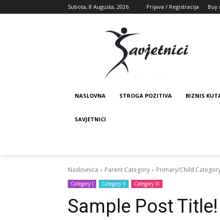
Subota, 8 Augusta, 2026
Prijava / Registracija
Buy 
NASLOVNA
STROGA POZITIVA
BIZNIS KUT
SAVJETNICI
Naslovnica
Parent Category
Primary/Child Categor
Category I
Category II
Category III
Sample Post Title!