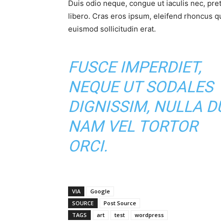
Duis odio neque, congue ut iaculis nec, pre
libero. Cras eros ipsum, eleifend rhoncus q
euismod sollicitudin erat.
FUSCE IMPERDIET,
NEQUE UT SODALES
DIGNISSIM, NULLA DU
NAM VEL TORTOR
ORCI.
VIA
Google
SOURCE
Post Source
TAGS
art
test
wordpress