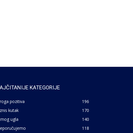
AJČITANIJE KATEGORIJE
roga pozitiva
196
znis kutak
170
 mog ugla
140
reporučujemo
118