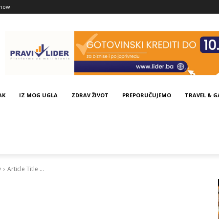
now!
AK
IZ MOG UGLA
ZDRAV ŽIVOT
PREPORUČUJEMO
TRAVEL & 
y
Article Title ...