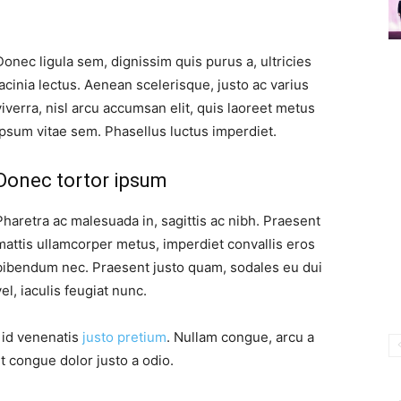
Donec ligula sem, dignissim quis purus a, ultricies
lacinia lectus. Aenean scelerisque, justo ac varius
viverra, nisl arcu accumsan elit, quis laoreet metus
ipsum vitae sem. Phasellus luctus imperdiet.
Donec tortor ipsum
Pharetra ac malesuada in, sagittis ac nibh. Praesent
mattis ullamcorper metus, imperdiet convallis eros
bibendum nec. Praesent justo quam, sodales eu dui
vel, iaculis feugiat nunc.
, id venenatis
justo pretium
. Nullam congue, arcu a
t congue dolor justo a odio.