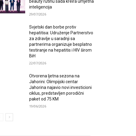
beauty rutinu sada kreira umjetna
inteligencija
29/07/2026
Svjetski dan borbe protiv
hepatitisa: Udruženje Partnerstvo
za zdravlje u saradnji sa
partnerima organizuje besplatno
testiranje na hepatitis i HIV širom
BiH
22/07/2026
Otvorena ljetna sezona na
Jahorini: Olimpijski centar
Jahorina najavio novi investicioni
ciklus, predstavljen porodični
paket od 75 KM
19/06/2026