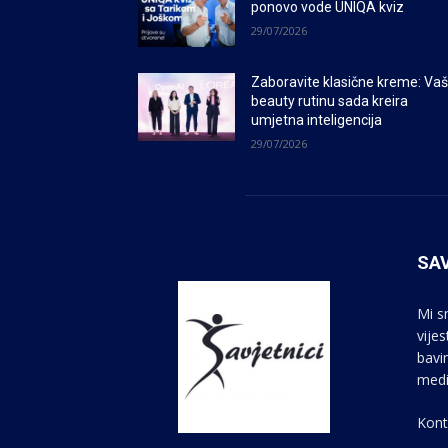
ponovo vode UNIQA kviz
29/07/2026
Zaboravite klasične kreme: Va
beauty rutinu sada kreira
umjetna inteligencija
29/07/2026
SAV
Mi s
vije
bavi
medi
Kont