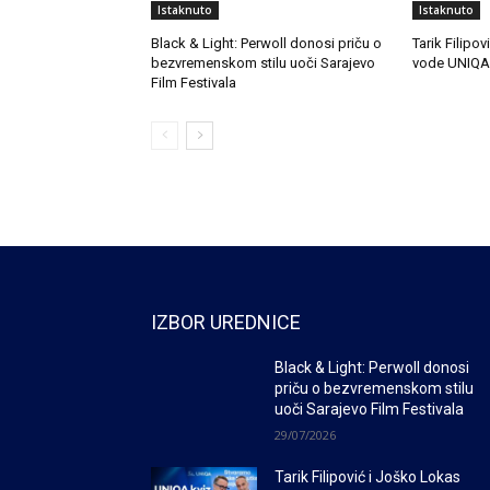
Istaknuto
Istaknuto
Black & Light: Perwoll donosi priču o
Tarik Filipo
bezvremenskom stilu uoči Sarajevo
vode UNIQA 
Film Festivala
IZBOR UREDNICE
Black & Light: Perwoll donosi
priču o bezvremenskom stilu
uoči Sarajevo Film Festivala
29/07/2026
Tarik Filipović i Joško Lokas