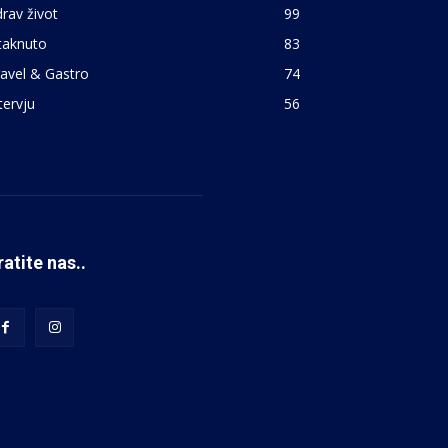
rav život
99
taknuto
83
avel & Gastro
74
tervju
56
ratite nas..