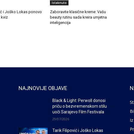
Istaknuto
vić i Joško Lokas ponovo
Zaboravite klasične kreme: Vašu
kviz
beauty rutinu sada kreira umjetna
inteligencija
NAJNOVIJE OBJAVE
N
Black & Light: Perwoll donosi
St
priču o bezvremenskom stilu
Bi
uoči Sarajevo Film Festivala
29/07/2026
Iz
P
Tarik Filipović i Joško Lokas