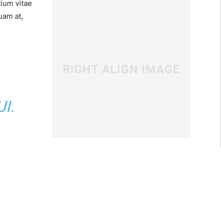
tium vitae
uam at,
I.