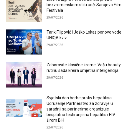
bezvremenskom stilu uoči Sarajevo Film
Festivala
29/07/2026
Tarik Filipović i Joško Lokas ponovo vode
UNIQA kviz
29/07/2026
Zaboravite klasične kreme: Vašu beauty
rutinu sada kreira umjetna inteligencija
29/07/2026
Svjetski dan borbe protiv hepatitisa:
Udruženje Partnerstvo za zdravlje u
saradnji sa partnerima organizuje
besplatno testiranje na hepatitis i HIV
širom BiH
22/07/2026