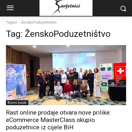
Tagovi
ŽenskoPoduzetništvo
Tag:
ŽenskoPoduzetništvo
Biznis kutak
Rast online prodaje otvara nove prilike:
eCommerce MasterClass okupio
poduzetnice iz cijele BiH