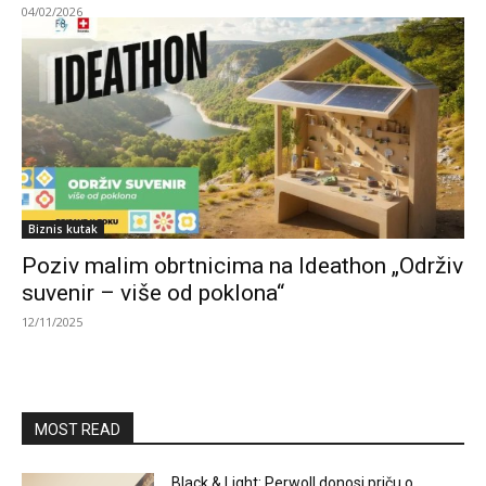
04/02/2026
Biznis kutak
Poziv malim obrtnicima na Ideathon „Održiv
suvenir – više od poklona“
12/11/2025
MOST READ
Black & Light: Perwoll donosi priču o