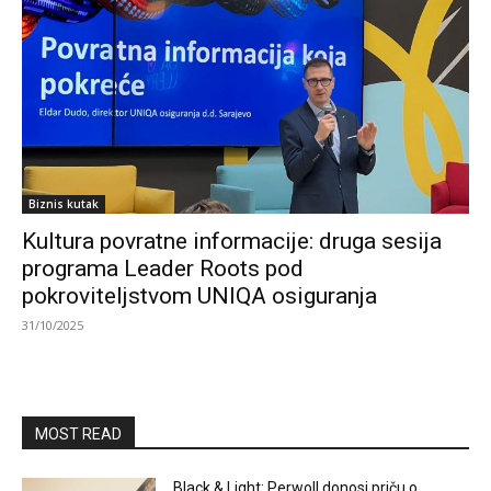
Biznis kutak
Kultura povratne informacije: druga sesija
programa Leader Roots pod
pokroviteljstvom UNIQA osiguranja
31/10/2025
MOST READ
Black & Light: Perwoll donosi priču o