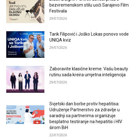
bezvremenskom stilu uoči Sarajevo Film
Festivala
29/07/2026
Tarik Filipović i Joško Lokas ponovo vode
UNIQA kviz
29/07/2026
Zaboravite klasične kreme: Vašu beauty
rutinu sada kreira umjetna inteligencija
29/07/2026
Svjetski dan borbe protiv hepatitisa:
Udruženje Partnerstvo za zdravlje u
saradnji sa partnerima organizuje
besplatno testiranje na hepatitis i HIV
širom BiH
22/07/2026