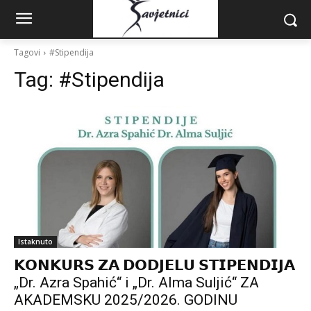
Tagovi
#Stipendija
Tag:
#Stipendija
Istaknuto
𝗞𝗢𝗡𝗞𝗨𝗥𝗦 𝗭𝗔 𝗗𝗢𝗗𝗝𝗘𝗟𝗨 𝗦𝗧𝗜𝗣𝗘𝗡𝗗𝗜𝗝𝗔
„Dr. Azra Spahić“ i „Dr. Alma Suljić“ ZA
AKADEMSKU 2025/2026. GODINU