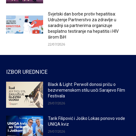
Svjetski dan borbe protiv hepatitisa:
Udruženje Partnerstvo za zdravlje u
saradnji sa partnerima organizuje
besplatno testiranje na hepatitis i HIV
širom BiH
22/07/2026
IZBOR UREDNICE
Black & Light: Perwoll donosi priču o
bezvremenskom stilu uoči Sarajevo Film
Festivala
29/07/2026
Tarik Filipović i Joško Lokas ponovo vode
UNIQA kviz
29/07/2026