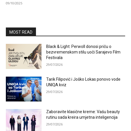
09/10/2025
MOST READ
Black & Light: Perwoll donosi priču o
bezvremenskom stilu uoči Sarajevo Film
Festivala
29/07/2026
Tarik Filipović i Joško Lokas ponovo vode
UNIQA kviz
29/07/2026
Zaboravite klasične kreme: Vašu beauty
rutinu sada kreira umjetna inteligencija
29/07/2026