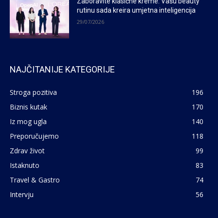
Zaboravite klasične kreme: Vašu beauty
rutinu sada kreira umjetna inteligencija
29/07/2026
NAJČITANIJE KATEGORIJE
Stroga pozitiva
196
Biznis kutak
170
Iz mog ugla
140
Preporučujemo
118
Zdrav život
99
Istaknuto
83
Travel & Gastro
74
Intervju
56