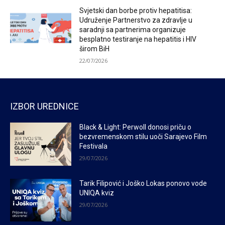
Svjetski dan borbe protiv hepatitisa:
Udruženje Partnerstvo za zdravlje u
saradnji sa partnerima organizuje
besplatno testiranje na hepatitis i HIV
širom BiH
22/07/2026
IZBOR UREDNICE
Black & Light: Perwoll donosi priču o
bezvremenskom stilu uoči Sarajevo Film
Festivala
29/07/2026
Tarik Filipović i Joško Lokas ponovo vode
UNIQA kviz
29/07/2026