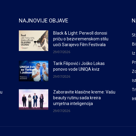
NAJNOVIJE OBJAVE
N
Black & Light: Perwoll donosi
St
priču o bezvremenskom stilu
Bi
uoči Sarajevo Film Festivala
29/07/2026
Iz
P
Tarik Filipović i Joško Lokas
ponovo vode UNIQA kviz
Zd
29/07/2026
Is
Tr
šu
Zaboravite klasične kreme: Vašu
beauty rutinu sada kreira
In
umjetna inteligencija
29/07/2026