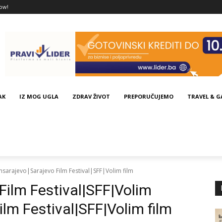
ow!
AK
IZ MOG UGLA
ZDRAV ŽIVOT
PREPORUČUJEMO
TRAVEL & 
msarajevo|Sarajevo Film Festival|SFF|Volim film
Film Festival|SFF|Volim
ilm Festival|SFF|Volim film