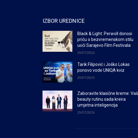
IZBOR UREDNICE
Black & Light: Perwoll donosi
priču o bezvremenskom stilu
uoči Sarajevo Film Festivala
29/07/2026
Tarik Filipović i Joško Lokas
ponovo vode UNIQA kviz
29/07/2026
Zaboravite klasične kreme: Va
beauty rutinu sada kreira
umjetna inteligencija
29/07/2026