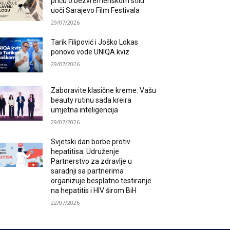
priču o bezvremenskom stilu
uoči Sarajevo Film Festivala
29/07/2026
Tarik Filipović i Joško Lokas
ponovo vode UNIQA kviz
29/07/2026
Zaboravite klasične kreme: Vašu
beauty rutinu sada kreira
umjetna inteligencija
29/07/2026
Svjetski dan borbe protiv
hepatitisa: Udruženje
Partnerstvo za zdravlje u
saradnji sa partnerima
organizuje besplatno testiranje
na hepatitis i HIV širom BiH
22/07/2026