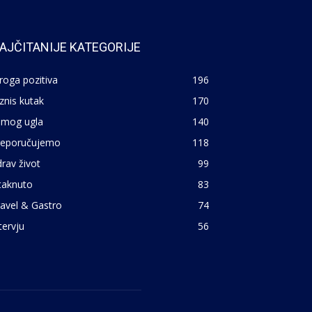
AJČITANIJE KATEGORIJE
roga pozitiva
196
znis kutak
170
 mog ugla
140
reporučujemo
118
rav život
99
taknuto
83
avel & Gastro
74
tervju
56