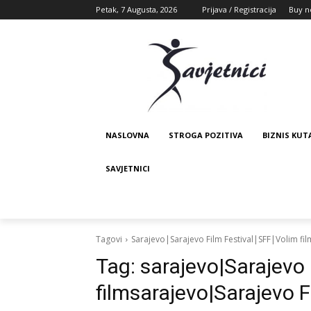
Petak, 7 Augusta, 2026
Prijava / Registracija
Buy n
NASLOVNA
STROGA POZITIVA
BIZNIS KUT
SAVJETNICI
Tagovi
Sarajevo|Sarajevo Film Festival|SFF|Volim fil
Tag:
sarajevo|Sarajevo 
filmsarajevo|Sarajevo F