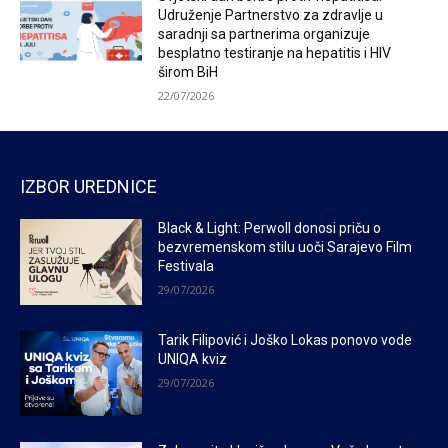
Udruženje Partnerstvo za zdravlje u
saradnji sa partnerima organizuje
besplatno testiranje na hepatitis i HIV
širom BiH
22/07/2026
IZBOR UREDNICE
Black & Light: Perwoll donosi priču o
bezvremenskom stilu uoči Sarajevo Film
Festivala
29/07/2026
Tarik Filipović i Joško Lokas ponovo vode
UNIQA kviz
29/07/2026