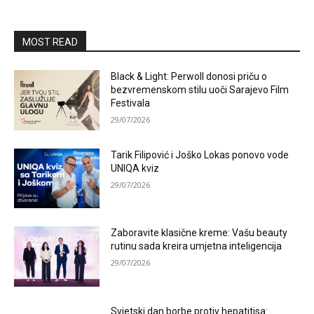
MOST READ
Black & Light: Perwoll donosi priču o
bezvremenskom stilu uoči Sarajevo Film
Festivala
29/07/2026
Tarik Filipović i Joško Lokas ponovo vode
UNIQA kviz
29/07/2026
Zaboravite klasične kreme: Vašu beauty
rutinu sada kreira umjetna inteligencija
29/07/2026
Svjetski dan borbe protiv hepatitisa: