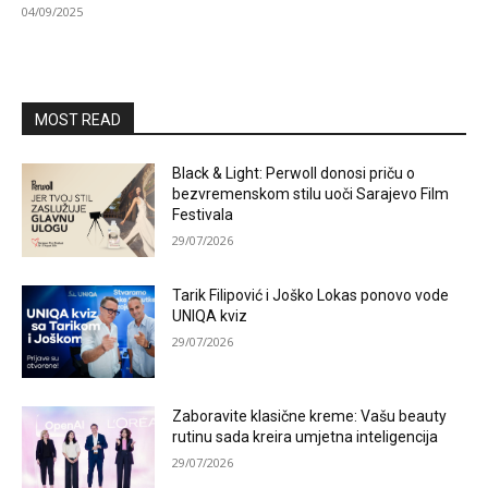
04/09/2025
MOST READ
Black & Light: Perwoll donosi priču o
bezvremenskom stilu uoči Sarajevo Film
Festivala
29/07/2026
Tarik Filipović i Joško Lokas ponovo vode
UNIQA kviz
29/07/2026
Zaboravite klasične kreme: Vašu beauty
rutinu sada kreira umjetna inteligencija
29/07/2026