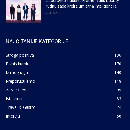
Zaboravite klasične kreme: Vašu beauty
rutinu sada kreira umjetna inteligencija
29/07/2026
NAJČITANIJE KATEGORIJE
Stroga pozitiva
196
Biznis kutak
170
Iz mog ugla
140
Preporučujemo
118
Zdrav život
99
Istaknuto
83
Travel & Gastro
74
Intervju
56