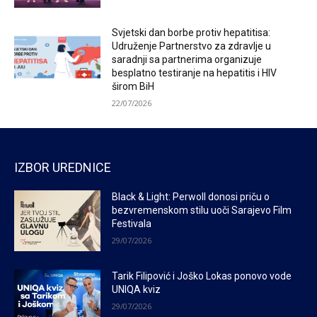
Svjetski dan borbe protiv hepatitisa:
Udruženje Partnerstvo za zdravlje u
saradnji sa partnerima organizuje
besplatno testiranje na hepatitis i HIV
širom BiH
22/07/2026
IZBOR UREDNICE
Black & Light: Perwoll donosi priču o
bezvremenskom stilu uoči Sarajevo Film
Festivala
29/07/2026
Tarik Filipović i Joško Lokas ponovo vode
UNIQA kviz
29/07/2026