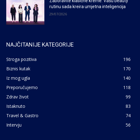
Zaboravite klasične kreme: Vašu beauty
rutinu sada kreira umjetna inteligencija
29/07/2026
NAJČITANIJE KATEGORIJE
Stroga pozitiva
196
Biznis kutak
170
Iz mog ugla
140
Preporučujemo
118
Zdrav život
99
Istaknuto
83
Travel & Gastro
74
Intervju
56