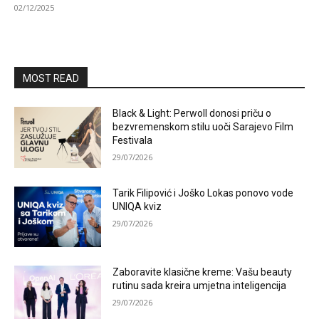
02/12/2025
MOST READ
Black & Light: Perwoll donosi priču o
bezvremenskom stilu uoči Sarajevo Film
Festivala
29/07/2026
Tarik Filipović i Joško Lokas ponovo vode
UNIQA kviz
29/07/2026
Zaboravite klasične kreme: Vašu beauty
rutinu sada kreira umjetna inteligencija
29/07/2026