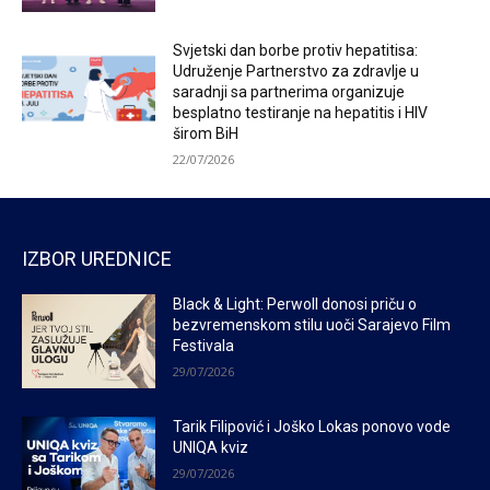
Svjetski dan borbe protiv hepatitisa:
Udruženje Partnerstvo za zdravlje u
saradnji sa partnerima organizuje
besplatno testiranje na hepatitis i HIV
širom BiH
22/07/2026
IZBOR UREDNICE
Black & Light: Perwoll donosi priču o
bezvremenskom stilu uoči Sarajevo Film
Festivala
29/07/2026
Tarik Filipović i Joško Lokas ponovo vode
UNIQA kviz
29/07/2026