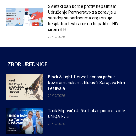
Svjetski dan borbe protiv hepatitisa:
Udruženje Partnerstvo za zdravlje u
saradnji sa partnerima organizuje
besplatno testiranje na hepatitis i HIV
širom BiH
22/07/2026
IZBOR UREDNICE
Black & Light: Perwoll donosi priču o
bezvremenskom stilu uoči Sarajevo Film
Festivala
29/07/2026
Tarik Filipović i Joško Lokas ponovo vode
UNIQA kviz
29/07/2026