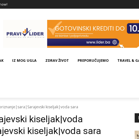
now!
AK
IZ MOG UGLA
ZDRAV ŽIVOT
PREPORUČUJEMO
TRAVEL & 
priznanje|sara|Sarajevski kiseljak|voda sara
ajevski kiseljak|voda
jevski kiseljak|voda sara