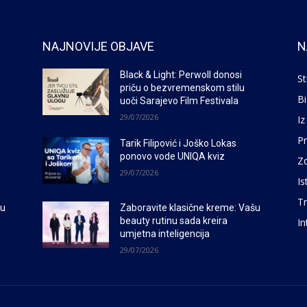
NAJNOVIJE OBJAVE
N
Black & Light: Perwoll donosi
St
priču o bezvremenskom stilu
Bi
uoči Sarajevo Film Festivala
29/07/2026
Iz
P
Tarik Filipović i Joško Lokas
ponovo vode UNIQA kviz
Zd
29/07/2026
Is
Tr
šu
Zaboravite klasične kreme: Vašu
beauty rutinu sada kreira
In
umjetna inteligencija
29/07/2026