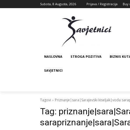
Subota, 8 Augusta, 2026
Prijava / Registracija
Buy 
NASLOVNA
STROGA POZITIVA
BIZNIS KUT
SAVJETNICI
Tagovi
Priznanje|sara|Sarajevski kiseljak|voda sara
Tag:
priznanje|sara|Sar
sarapriznanje|sara|Sara