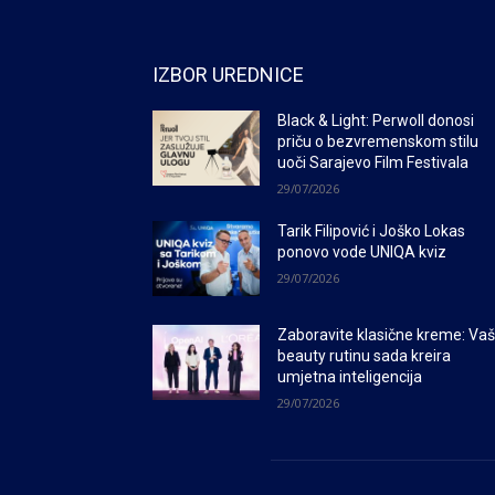
IZBOR UREDNICE
Black & Light: Perwoll donosi
priču o bezvremenskom stilu
uoči Sarajevo Film Festivala
29/07/2026
Tarik Filipović i Joško Lokas
ponovo vode UNIQA kviz
29/07/2026
Zaboravite klasične kreme: Va
beauty rutinu sada kreira
umjetna inteligencija
29/07/2026