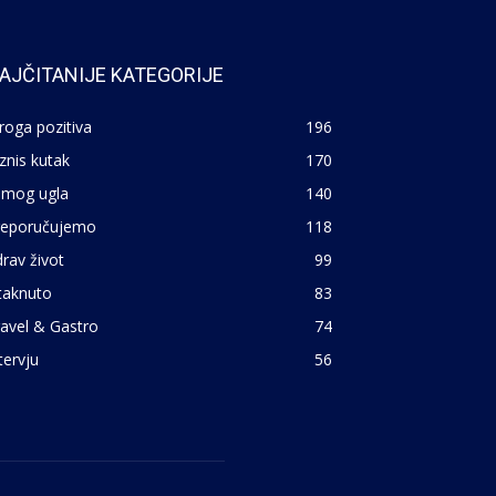
AJČITANIJE KATEGORIJE
roga pozitiva
196
znis kutak
170
 mog ugla
140
reporučujemo
118
rav život
99
taknuto
83
avel & Gastro
74
tervju
56