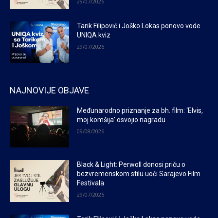
29/07/2026
Tarik Filipović i Joško Lokas ponovo vode
UNIQA kviz
29/07/2026
NAJNOVIJE OBJAVE
Međunarodno priznanje za bh. film: ‘Elvis,
moj komšija’ osvojio nagradu
09/08/2026
Black & Light: Perwoll donosi priču o
bezvremenskom stilu uoči Sarajevo Film
Festivala
29/07/2026