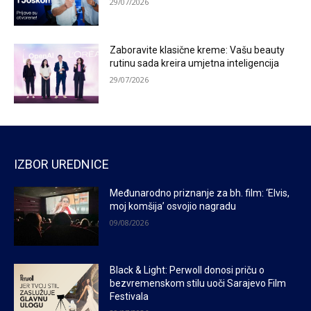
29/07/2026
Zaboravite klasične kreme: Vašu beauty
rutinu sada kreira umjetna inteligencija
29/07/2026
IZBOR UREDNICE
Međunarodno priznanje za bh. film: ‘Elvis,
moj komšija’ osvojio nagradu
09/08/2026
Black & Light: Perwoll donosi priču o
bezvremenskom stilu uoči Sarajevo Film
Festivala