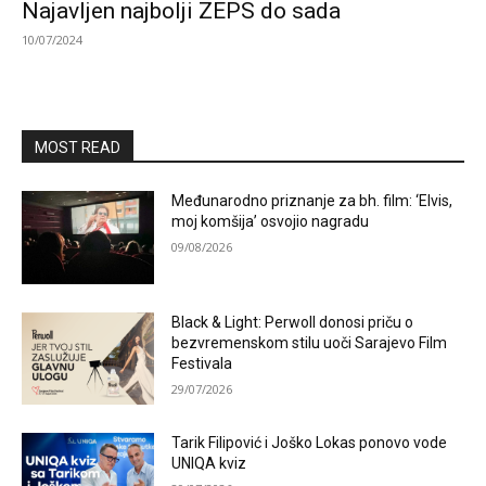
Najavljen najbolji ZEPS do sada
10/07/2024
MOST READ
Međunarodno priznanje za bh. film: ‘Elvis,
moj komšija’ osvojio nagradu
09/08/2026
Black & Light: Perwoll donosi priču o
bezvremenskom stilu uoči Sarajevo Film
Festivala
29/07/2026
Tarik Filipović i Joško Lokas ponovo vode
UNIQA kviz