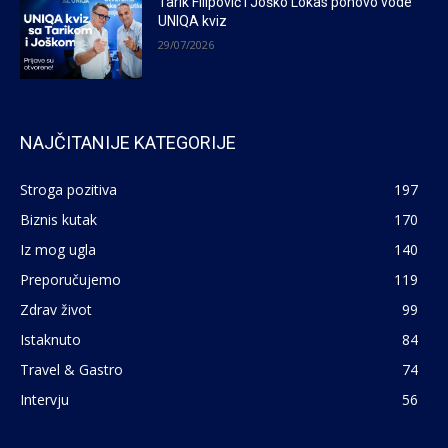
Tarik Filipović i Joško Lokas ponovo vode
UNIQA kviz
29/07/2026
NAJČITANIJE KATEGORIJE
Stroga pozitiva
197
Biznis kutak
170
Iz mog ugla
140
Preporučujemo
119
Zdrav život
99
Istaknuto
84
Travel & Gastro
74
Intervju
56