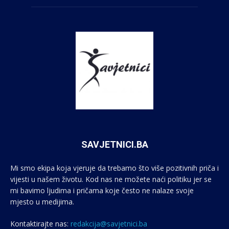
SAVJETNICI.BA
Mi smo ekipa koja vjeruje da trebamo što više pozitivnih priča i
vijesti u našem životu. Kod nas ne možete naći politiku jer se
mi bavimo ljudima i pričama koje često ne nalaze svoje
mjesto u medijima.
Kontaktirajte nas:
redakcija@savjetnici.ba