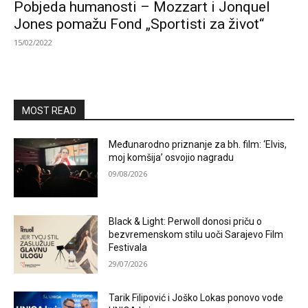
Pobjeda humanosti – Mozzart i Jonquel
Jones pomažu Fond „Sportisti za život“
15/02/2022
MOST READ
Međunarodno priznanje za bh. film: ‘Elvis,
moj komšija’ osvojio nagradu
09/08/2026
Black & Light: Perwoll donosi priču o
bezvremenskom stilu uoči Sarajevo Film
Festivala
29/07/2026
Tarik Filipović i Joško Lokas ponovo vode