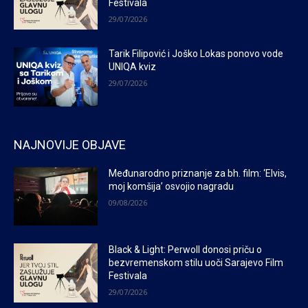
Festivala
29/07/2026
Tarik Filipović i Joško Lokas ponovo vode
UNIQA kviz
29/07/2026
NAJNOVIJE OBJAVE
Međunarodno priznanje za bh. film: ‘Elvis,
moj komšija’ osvojio nagradu
09/08/2026
Black & Light: Perwoll donosi priču o
bezvremenskom stilu uoči Sarajevo Film
Festivala
29/07/2026