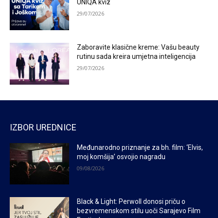
UNIQA kviz
29/07/2026
Zaboravite klasične kreme: Vašu beauty
rutinu sada kreira umjetna inteligencija
29/07/2026
IZBOR UREDNICE
Međunarodno priznanje za bh. film: ‘Elvis,
moj komšija’ osvojio nagradu
09/08/2026
Black & Light: Perwoll donosi priču o
bezvremenskom stilu uoči Sarajevo Film