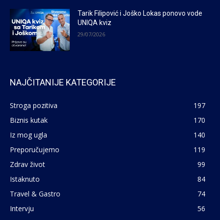
Tarik Filipović i Joško Lokas ponovo vode
UNIQA kviz
29/07/2026
NAJČITANIJE KATEGORIJE
Stroga pozitiva
197
Biznis kutak
170
Iz mog ugla
140
Preporučujemo
119
Zdrav život
99
Istaknuto
84
Travel & Gastro
74
Intervju
56