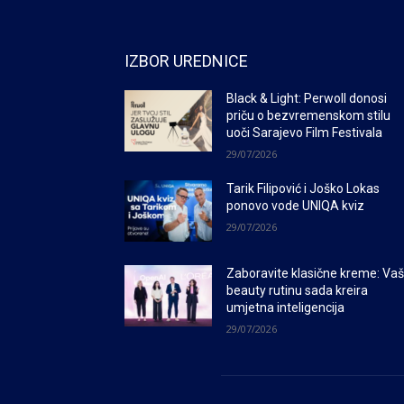
IZBOR UREDNICE
Black & Light: Perwoll donosi
priču o bezvremenskom stilu
uoči Sarajevo Film Festivala
29/07/2026
Tarik Filipović i Joško Lokas
ponovo vode UNIQA kviz
29/07/2026
Zaboravite klasične kreme: Va
beauty rutinu sada kreira
umjetna inteligencija
29/07/2026