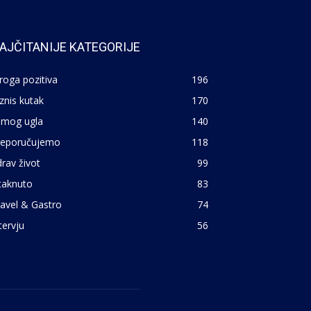
AJČITANIJE KATEGORIJE
roga pozitiva
196
znis kutak
170
 mog ugla
140
reporučujemo
118
rav život
99
taknuto
83
avel & Gastro
74
tervju
56