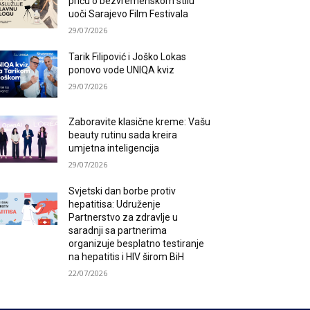
priču o bezvremenskom stilu
uoči Sarajevo Film Festivala
29/07/2026
Tarik Filipović i Joško Lokas
ponovo vode UNIQA kviz
29/07/2026
Zaboravite klasične kreme: Vašu
beauty rutinu sada kreira
umjetna inteligencija
29/07/2026
Svjetski dan borbe protiv
hepatitisa: Udruženje
Partnerstvo za zdravlje u
saradnji sa partnerima
organizuje besplatno testiranje
na hepatitis i HIV širom BiH
22/07/2026