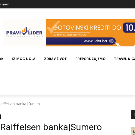
y now!
AK
IZ MOG UGLA
ZDRAV ŽIVOT
PREPORUČUJEMO
TRAVEL & 
aiffeisen banka|Sumero
n
Raiffeisen banka|Sumero