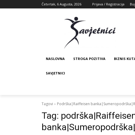
Četvrtak, 6 Augusta, 2026
Prijava / Registracija
Bu
NASLOVNA
STROGA POZITIVA
BIZNIS KUT
SAVJETNICI
Tagovi
Podrška|Raiffeisen banka|Sumeropodrška|R
Tag:
podrška|Raiffeise
banka|Sumeropodrška|