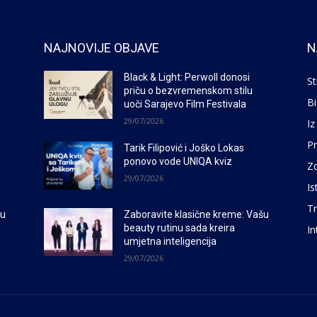
NAJNOVIJE OBJAVE
N
Black & Light: Perwoll donosi
St
priču o bezvremenskom stilu
Bi
uoči Sarajevo Film Festivala
29/07/2026
Iz
P
Tarik Filipović i Joško Lokas
ponovo vode UNIQA kviz
Zd
29/07/2026
Is
Tr
šu
Zaboravite klasične kreme: Vašu
beauty rutinu sada kreira
In
umjetna inteligencija
29/07/2026