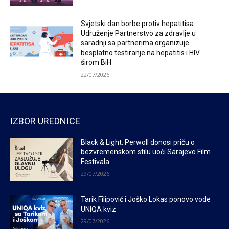
Svjetski dan borbe protiv hepatitisa:
Udruženje Partnerstvo za zdravlje u
saradnji sa partnerima organizuje
besplatno testiranje na hepatitis i HIV
širom BiH
22/07/2026
IZBOR UREDNICE
Black & Light: Perwoll donosi priču o
bezvremenskom stilu uoči Sarajevo Film
Festivala
29/07/2026
Tarik Filipović i Joško Lokas ponovo vode
UNIQA kviz
29/07/2026