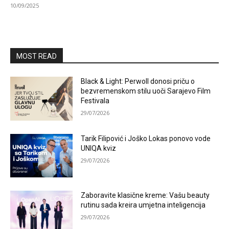
10/09/2025
MOST READ
Black & Light: Perwoll donosi priču o
bezvremenskom stilu uoči Sarajevo Film
Festivala
29/07/2026
Tarik Filipović i Joško Lokas ponovo vode
UNIQA kviz
29/07/2026
Zaboravite klasične kreme: Vašu beauty
rutinu sada kreira umjetna inteligencija
29/07/2026