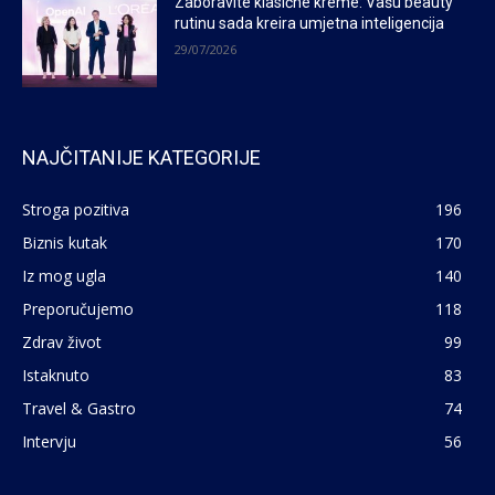
Zaboravite klasične kreme: Vašu beauty
rutinu sada kreira umjetna inteligencija
29/07/2026
NAJČITANIJE KATEGORIJE
Stroga pozitiva
196
Biznis kutak
170
Iz mog ugla
140
Preporučujemo
118
Zdrav život
99
Istaknuto
83
Travel & Gastro
74
Intervju
56