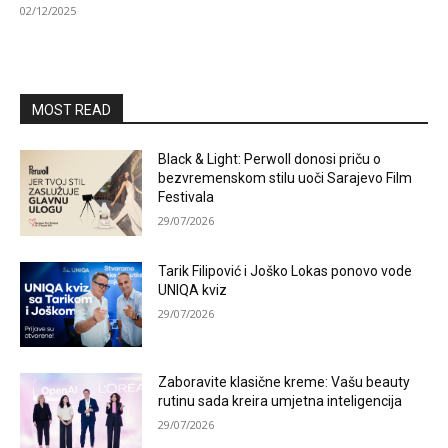
02/12/2025
MOST READ
Black & Light: Perwoll donosi priču o
bezvremenskom stilu uoči Sarajevo Film
Festivala
29/07/2026
Tarik Filipović i Joško Lokas ponovo vode
UNIQA kviz
29/07/2026
Zaboravite klasične kreme: Vašu beauty
rutinu sada kreira umjetna inteligencija
29/07/2026