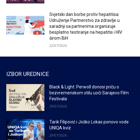
Svjetski dan borbe protiv hepatitisa:
Udruženje Partnerstvo za zdravlje u
saradnji sa partnerima organizuje
besplatno testiranje na hepatitis i HIV
širom BiH
22/07/2026
IZBOR UREDNICE
Black & Light: Perwoll donosi priču o
bezvremenskom stilu uoči Sarajevo Film
Festivala
29/07/2026
Tarik Filipović i Joško Lokas ponovo vode
UNIQA kviz
29/07/2026