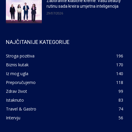
Zaboravite klasične kreme: Vašu beauty
rutinu sada kreira umjetna inteligencija
29/07/2026
NAJČITANIJE KATEGORIJE
Stroga pozitiva
196
Biznis kutak
170
Iz mog ugla
140
Preporučujemo
118
Zdrav život
99
Istaknuto
83
Travel & Gastro
74
Intervju
56