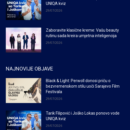
UNIQA kviz
29/07/2026
Zaboravite klasične kreme: Vašu beauty
rutinu sada kreira umjetna inteligencija
29/07/2026
NAJNOVIJE OBJAVE
Black & Light: Perwoll donosi priču o
bezvremenskom stilu uoči Sarajevo Film
Festivala
29/07/2026
Tarik Filipović i Joško Lokas ponovo vode
UNIQA kviz
29/07/2026