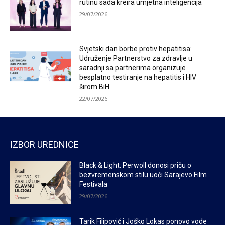
rutinu sada kreira umjetna inteligencija
29/07/2026
Svjetski dan borbe protiv hepatitisa:
Udruženje Partnerstvo za zdravlje u
saradnji sa partnerima organizuje
besplatno testiranje na hepatitis i HIV
širom BiH
22/07/2026
IZBOR UREDNICE
Black & Light: Perwoll donosi priču o
bezvremenskom stilu uoči Sarajevo Film
Festivala
29/07/2026
Tarik Filipović i Joško Lokas ponovo vode