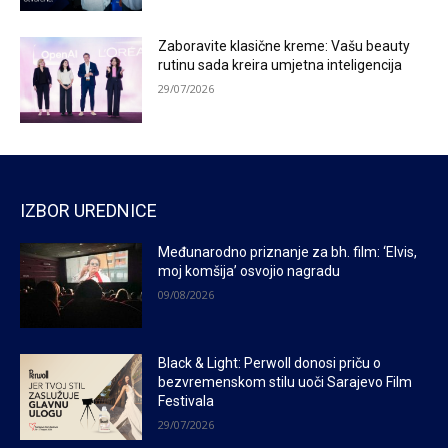
Zaboravite klasične kreme: Vašu beauty
rutinu sada kreira umjetna inteligencija
29/07/2026
IZBOR UREDNICE
Međunarodno priznanje za bh. film: ‘Elvis,
moj komšija’ osvojio nagradu
09/08/2026
Black & Light: Perwoll donosi priču o
bezvremenskom stilu uoči Sarajevo Film
Festivala
29/07/2026