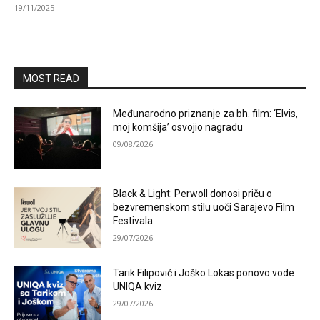
19/11/2025
MOST READ
Međunarodno priznanje za bh. film: ‘Elvis,
moj komšija’ osvojio nagradu
09/08/2026
Black & Light: Perwoll donosi priču o
bezvremenskom stilu uoči Sarajevo Film
Festivala
29/07/2026
Tarik Filipović i Joško Lokas ponovo vode
UNIQA kviz
29/07/2026