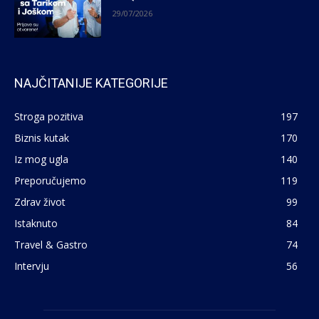
29/07/2026
NAJČITANIJE KATEGORIJE
Stroga pozitiva
197
Biznis kutak
170
Iz mog ugla
140
Preporučujemo
119
Zdrav život
99
Istaknuto
84
Travel & Gastro
74
Intervju
56