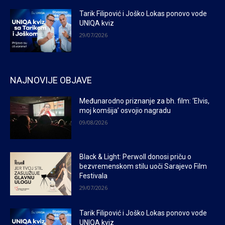
Tarik Filipović i Joško Lokas ponovo vode
UNIQA kviz
29/07/2026
NAJNOVIJE OBJAVE
Međunarodno priznanje za bh. film: ‘Elvis,
moj komšija’ osvojio nagradu
09/08/2026
Black & Light: Perwoll donosi priču o
bezvremenskom stilu uoči Sarajevo Film
Festivala
29/07/2026
Tarik Filipović i Joško Lokas ponovo vode
UNIQA kviz