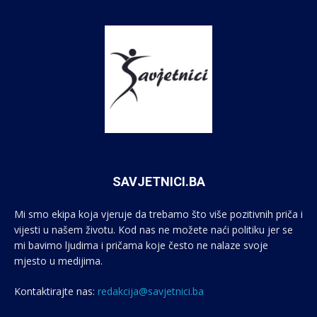
SAVJETNICI.BA
Mi smo ekipa koja vjeruje da trebamo što više pozitivnih priča i
vijesti u našem životu. Kod nas ne možete naći politiku jer se
mi bavimo ljudima i pričama koje često ne nalaze svoje
mjesto u medijima.
Kontaktirajte nas:
redakcija@savjetnici.ba