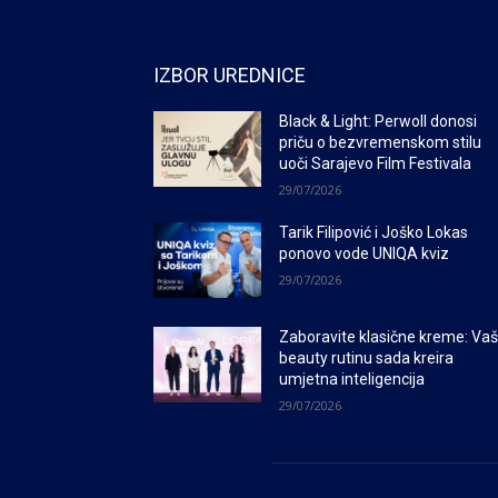
IZBOR UREDNICE
Black & Light: Perwoll donosi
priču o bezvremenskom stilu
uoči Sarajevo Film Festivala
29/07/2026
Tarik Filipović i Joško Lokas
ponovo vode UNIQA kviz
29/07/2026
Zaboravite klasične kreme: Va
beauty rutinu sada kreira
umjetna inteligencija
29/07/2026