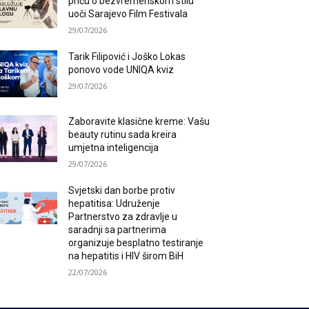
priču o bezvremenskom stilu
uoči Sarajevo Film Festivala
29/07/2026
Tarik Filipović i Joško Lokas
ponovo vode UNIQA kviz
29/07/2026
Zaboravite klasične kreme: Vašu
beauty rutinu sada kreira
umjetna inteligencija
29/07/2026
Svjetski dan borbe protiv
hepatitisa: Udruženje
Partnerstvo za zdravlje u
saradnji sa partnerima
organizuje besplatno testiranje
na hepatitis i HIV širom BiH
22/07/2026