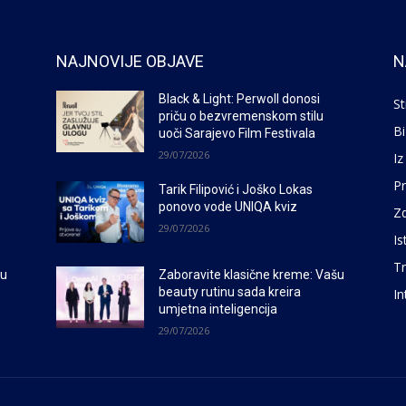
NAJNOVIJE OBJAVE
N
Black & Light: Perwoll donosi
St
priču o bezvremenskom stilu
Bi
uoči Sarajevo Film Festivala
29/07/2026
Iz
P
Tarik Filipović i Joško Lokas
ponovo vode UNIQA kviz
Zd
29/07/2026
Is
Tr
šu
Zaboravite klasične kreme: Vašu
beauty rutinu sada kreira
In
umjetna inteligencija
29/07/2026