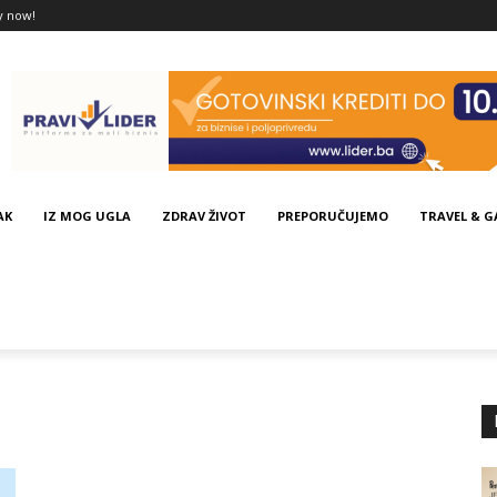
y now!
AK
IZ MOG UGLA
ZDRAV ŽIVOT
PREPORUČUJEMO
TRAVEL & 