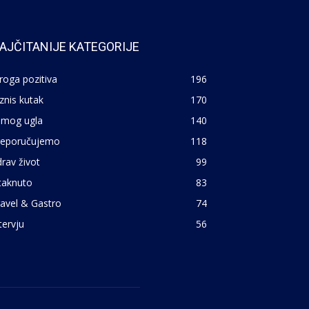
AJČITANIJE KATEGORIJE
roga pozitiva
196
znis kutak
170
 mog ugla
140
reporučujemo
118
rav život
99
taknuto
83
avel & Gastro
74
tervju
56