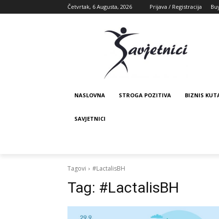
Četvrtak, 6 Augusta, 2026
Prijava / Registracija
Bu
NASLOVNA
STROGA POZITIVA
BIZNIS KUT
SAVJETNICI
Tagovi
#LactalisBH
Tag:
#LactalisBH