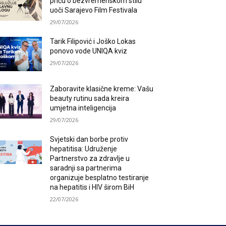
priču o bezvremenskom stilu
uoči Sarajevo Film Festivala
29/07/2026
Tarik Filipović i Joško Lokas
ponovo vode UNIQA kviz
29/07/2026
Zaboravite klasične kreme: Vašu
beauty rutinu sada kreira
umjetna inteligencija
29/07/2026
Svjetski dan borbe protiv
hepatitisa: Udruženje
Partnerstvo za zdravlje u
saradnji sa partnerima
organizuje besplatno testiranje
na hepatitis i HIV širom BiH
22/07/2026