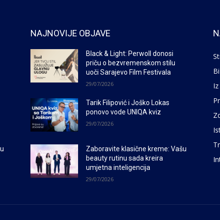
NAJNOVIJE OBJAVE
N
Black & Light: Perwoll donosi
St
priču o bezvremenskom stilu
Bi
uoči Sarajevo Film Festivala
29/07/2026
Iz
P
Tarik Filipović i Joško Lokas
ponovo vode UNIQA kviz
Zd
29/07/2026
Is
Tr
šu
Zaboravite klasične kreme: Vašu
beauty rutinu sada kreira
In
umjetna inteligencija
29/07/2026