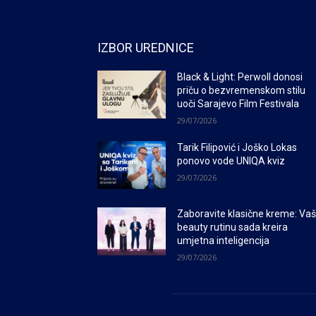
IZBOR UREDNICE
Black & Light: Perwoll donosi
priču o bezvremenskom stilu
uoči Sarajevo Film Festivala
29/07/2026
Tarik Filipović i Joško Lokas
ponovo vode UNIQA kviz
29/07/2026
Zaboravite klasične kreme: Va
beauty rutinu sada kreira
umjetna inteligencija
29/07/2026