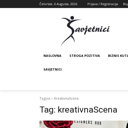
Četvrtak, 6 Augusta, 2026
Prijava / Registracija
Bu
NASLOVNA
STROGA POZITIVA
BIZNIS KUT
SAVJETNICI
Tagovi
KreativnaScena
Tag:
kreativnaScena