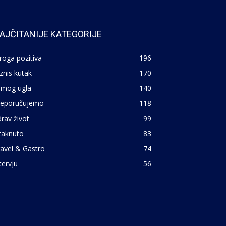
AJČITANIJE KATEGORIJE
roga pozitiva
196
znis kutak
170
 mog ugla
140
reporučujemo
118
rav život
99
taknuto
83
avel & Gastro
74
tervju
56