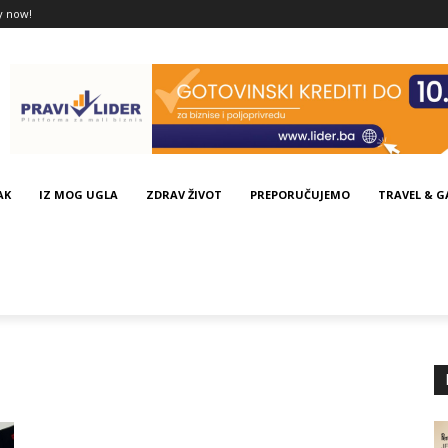
y now!
AK
IZ MOG UGLA
ZDRAV ŽIVOT
PREPORUČUJEMO
TRAVEL & 