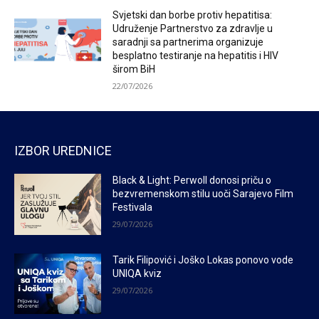
Svjetski dan borbe protiv hepatitisa:
Udruženje Partnerstvo za zdravlje u
saradnji sa partnerima organizuje
besplatno testiranje na hepatitis i HIV
širom BiH
22/07/2026
IZBOR UREDNICE
Black & Light: Perwoll donosi priču o
bezvremenskom stilu uoči Sarajevo Film
Festivala
29/07/2026
Tarik Filipović i Joško Lokas ponovo vode
UNIQA kviz
29/07/2026