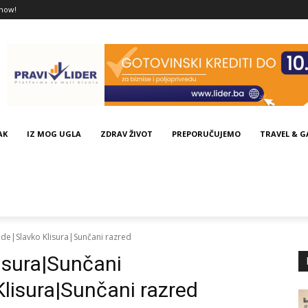
now!
AK
IZ MOG UGLA
ZDRAV ŽIVOT
PREPORUČUJEMO
TRAVEL & 
de|Slavko Klisura|Sunčani razred
isura|Sunčani
lisura|Sunčani razred