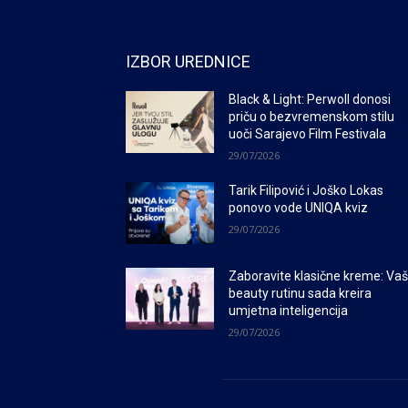
IZBOR UREDNICE
Black & Light: Perwoll donosi
priču o bezvremenskom stilu
uoči Sarajevo Film Festivala
29/07/2026
Tarik Filipović i Joško Lokas
ponovo vode UNIQA kviz
29/07/2026
Zaboravite klasične kreme: Va
beauty rutinu sada kreira
umjetna inteligencija
29/07/2026