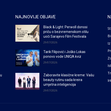
NAJNOVIJE OBJAVE
N
Black & Light: Perwoll donosi
St
priču o bezvremenskom stilu
Bi
uoči Sarajevo Film Festivala
29/07/2026
Iz
P
Tarik Filipović i Joško Lokas
ponovo vode UNIQA kviz
Zd
29/07/2026
Is
Tr
šu
Zaboravite klasične kreme: Vašu
beauty rutinu sada kreira
In
umjetna inteligencija
29/07/2026