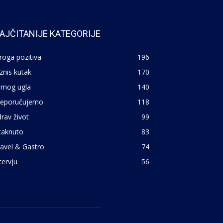
AJČITANIJE KATEGORIJE
roga pozitiva
196
znis kutak
170
 mog ugla
140
reporučujemo
118
rav život
99
taknuto
83
avel & Gastro
74
tervju
56