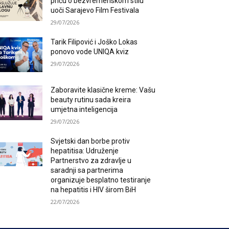
priču o bezvremenskom stilu
uoči Sarajevo Film Festivala
29/07/2026
Tarik Filipović i Joško Lokas
ponovo vode UNIQA kviz
29/07/2026
Zaboravite klasične kreme: Vašu
beauty rutinu sada kreira
umjetna inteligencija
29/07/2026
Svjetski dan borbe protiv
hepatitisa: Udruženje
Partnerstvo za zdravlje u
saradnji sa partnerima
organizuje besplatno testiranje
na hepatitis i HIV širom BiH
22/07/2026