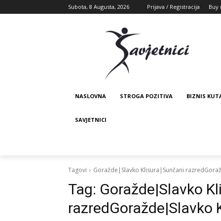
Subota, 8 Augusta, 2026
Prijava / Registracija
Buy 
NASLOVNA
STROGA POZITIVA
BIZNIS KUT
SAVJETNICI
Tagovi
Goražde|Slavko Klisura|Sunčani razredGoraž
Tag:
Goražde|Slavko Kl
razredGoražde|Slavko K