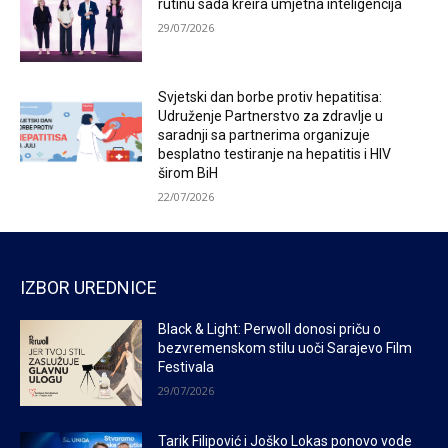
rutinu sada kreira umjetna inteligencija
29/07/2026
Svjetski dan borbe protiv hepatitisa:
Udruženje Partnerstvo za zdravlje u
saradnji sa partnerima organizuje
besplatno testiranje na hepatitis i HIV
širom BiH
22/07/2026
IZBOR UREDNICE
Black & Light: Perwoll donosi priču o
bezvremenskom stilu uoči Sarajevo Film
Festivala
29/07/2026
Tarik Filipović i Joško Lokas ponovo vode