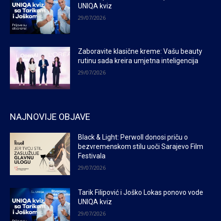
UNIQA kviz
29/07/2026
Zaboravite klasične kreme: Vašu beauty
rutinu sada kreira umjetna inteligencija
29/07/2026
NAJNOVIJE OBJAVE
Black & Light: Perwoll donosi priču o
bezvremenskom stilu uoči Sarajevo Film
Festivala
29/07/2026
Tarik Filipović i Joško Lokas ponovo vode
UNIQA kviz
29/07/2026