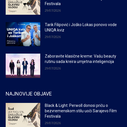
Festivala
29/07/2026
Tarik Filipović i Joško Lokas ponovo vode
UNIQA kviz
29/07/2026
Zaboravite klasične kreme: Vašu beauty
rutinu sada kreira umjetna inteligencija
29/07/2026
NAJNOVIJE OBJAVE
Black & Light: Perwoll donosi priču o
bezvremenskom stilu uoči Sarajevo Film
Festivala
29/07/2026