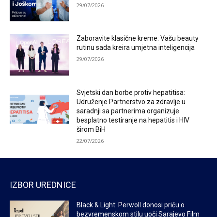
29/07/2026
Zaboravite klasične kreme: Vašu beauty
rutinu sada kreira umjetna inteligencija
29/07/2026
Svjetski dan borbe protiv hepatitisa:
Udruženje Partnerstvo za zdravlje u
saradnji sa partnerima organizuje
besplatno testiranje na hepatitis i HIV
širom BiH
22/07/2026
IZBOR UREDNICE
Black & Light: Perwoll donosi priču o
bezvremenskom stilu uoči Sarajevo Film