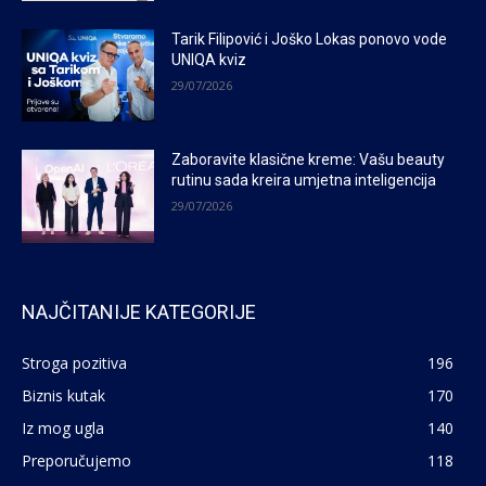
Tarik Filipović i Joško Lokas ponovo vode
UNIQA kviz
29/07/2026
Zaboravite klasične kreme: Vašu beauty
rutinu sada kreira umjetna inteligencija
29/07/2026
NAJČITANIJE KATEGORIJE
Stroga pozitiva
196
Biznis kutak
170
Iz mog ugla
140
Preporučujemo
118