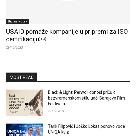
Biznis kutak
USAID pomaže kompanije u pripremi za ISO
certifikaciju￼
29/12/2023
MOST READ
Black & Light: Perwoll donosi priču o
bezvremenskom stilu uoči Sarajevo Film
Festivala
29/07/2026
Tarik Filipović i Joško Lokas ponovo vode
UNIQA kviz