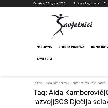
Četvrtak, 6 Augusta, 2026
Prijava / Registracija
Bu
NASLOVNA
STROGA POZITIVA
BIZNIS KUT
SAVJETNICI
Tagovi
Aida Kamberović|Centar za rani rast i razvoj|
Tag:
Aida Kamberović|Ce
razvoj|SOS Dječija sel