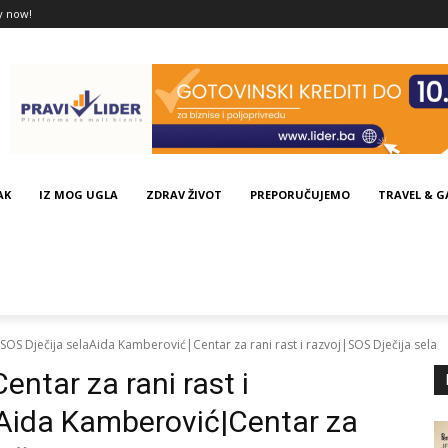
y now!
AK
IZ MOG UGLA
ZDRAV ŽIVOT
PREPORUČUJEMO
TRAVEL & 
SOS Dječija selaAida Kamberović|Centar za rani rast i razvoj|SOS Dječija sela
ntar za rani rast i
aAida Kamberović|Centar za