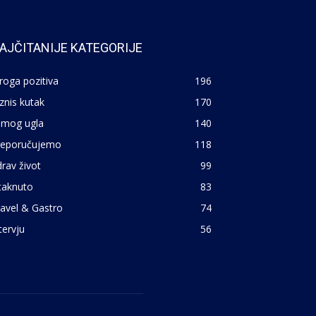
AJČITANIJE KATEGORIJE
roga pozitiva
196
znis kutak
170
 mog ugla
140
reporučujemo
118
rav život
99
taknuto
83
avel & Gastro
74
tervju
56