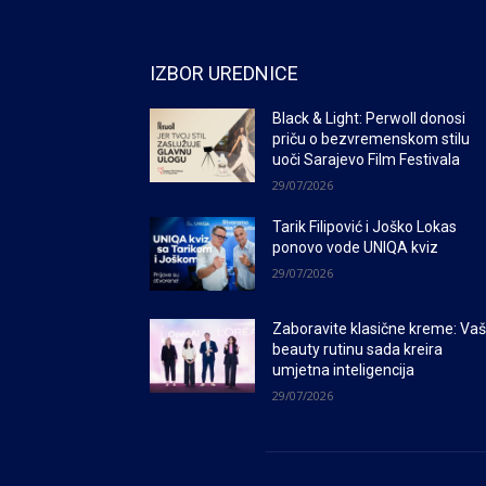
IZBOR UREDNICE
Black & Light: Perwoll donosi
priču o bezvremenskom stilu
uoči Sarajevo Film Festivala
29/07/2026
Tarik Filipović i Joško Lokas
ponovo vode UNIQA kviz
29/07/2026
Zaboravite klasične kreme: Va
beauty rutinu sada kreira
umjetna inteligencija
29/07/2026