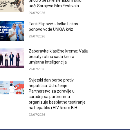
priču o bezvremenskom stilu
uoči Sarajevo Film Festivala
29/07/2026
Tarik Filipović i Joško Lokas
ponovo vode UNIQA kviz
29/07/2026
Zaboravite klasične kreme: Vašu
beauty rutinu sada kreira
umjetna inteligencija
29/07/2026
Svjetski dan borbe protiv
hepatitisa: Udruženje
Partnerstvo za zdravlje u
saradnji sa partnerima
organizuje besplatno testiranje
na hepatitis i HIV širom BiH
22/07/2026