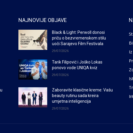
NAJNOVIJE OBJAVE
N
Black & Light: Perwoll donosi
St
priču o bezvremenskom stilu
Bi
uoči Sarajevo Film Festivala
29/07/2026
Iz
P
Tarik Filipović i Joško Lokas
ponovo vode UNIQA kviz
Zd
29/07/2026
Is
Tr
šu
Zaboravite klasične kreme: Vašu
beauty rutinu sada kreira
In
umjetna inteligencija
29/07/2026