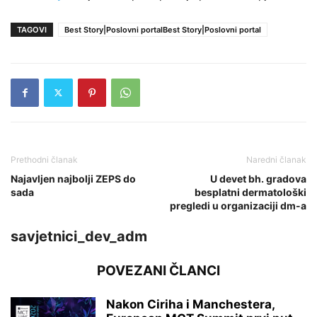
TAGOVI
Best Story|Poslovni portalBest Story|Poslovni portal
Prethodni članak
Naredni članak
Najavljen najbolji ZEPS do
U devet bh. gradova
sada
besplatni dermatološki
pregledi u organizaciji dm-a
savjetnici_dev_adm
POVEZANI ČLANCI
Nakon Ciriha i Manchestera,