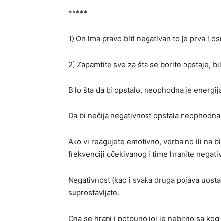
*****
1) On ima pravo biti negativan to je prva i o
2) Zapamtite sve za šta se borite opstaje, bilo
Bilo šta da bi opstalo, neophodna je energij
Da bi nečija negativnost opstala neophodna 
Ako vi reagujete emotivno, verbalno ili na bi
frekvenciji očekivanog i time hranite negati
Negativnost (kao i svaka druga pojava uostal
suprostavljate.
Ona se hrani i potpuno joj je nebitno sa kog 