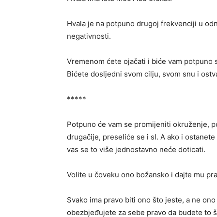
Hvala je na potpuno drugoj frekvenciji u od
negativnosti.
Vremenom ćete ojačati i biće vam potpuno sve
Bićete dosljedni svom cilju, svom snu i ostv
*****
Potpuno će vam se promijeniti okruženje, p
drugačije, preseliće se i sl. A ako i ostanet
vas se to više jednostavno neće doticati.
Volite u čoveku ono božansko i dajte mu pra
Svako ima pravo biti ono što jeste, a ne ono 
obezbjeđujete za sebe pravo da budete to št