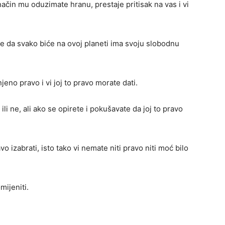
način mu oduzimate hranu, prestaje pritisak na vas i vi
ite da svako biće na ovoj planeti ima svoju slobodnu
njeno pravo i vi joj to pravo morate dati.
ili ne, ali ako se opirete i pokušavate da joj to pravo
 izabrati, isto tako vi nemate niti pravo niti moć bilo
mijeniti.