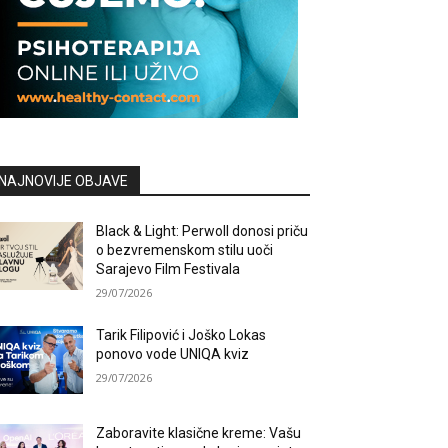
NAJNOVIJE OBJAVE
Black & Light: Perwoll donosi priču
o bezvremenskom stilu uoči
Sarajevo Film Festivala
29/07/2026
Tarik Filipović i Joško Lokas
ponovo vode UNIQA kviz
29/07/2026
Zaboravite klasične kreme: Vašu