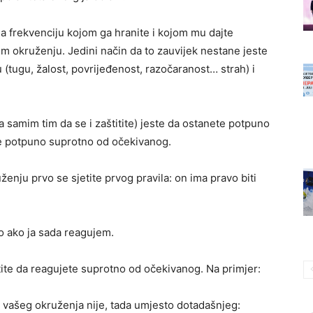
ja frekvenciju kojom ga hranite i kojom mu dajte
m okruženju. Jedini način da to zauvijek nestane jeste
(tugu, žalost, povrijeđenost, razočaranost… strah) i
(a samim tim da se i zaštitite) jeste da ostanete potpuno
te potpuno suprotno od očekivanog.
enju prvo se sjetite prvog pravila: on ima pravo biti
o ako ja sada reagujem.
ite da reagujete suprotno od očekivanog. Na primjer:
z vašeg okruženja nije, tada umjesto dotadašnjeg: