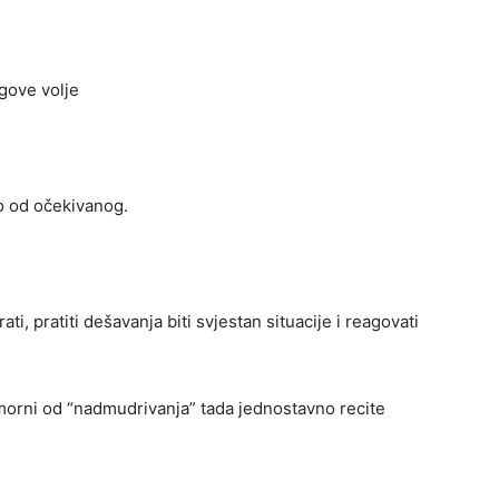
gove volje
o od očekivanog.
i, pratiti dešavanja biti svjestan situacije i reagovati
morni od “nadmudrivanja” tada jednostavno recite