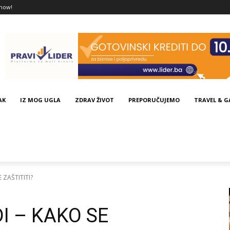
now!
AK
IZ MOG UGLA
ZDRAV ŽIVOT
PREPORUČUJEMO
TRAVEL & 
 ZAŠTITITI?
I – KAKO SE