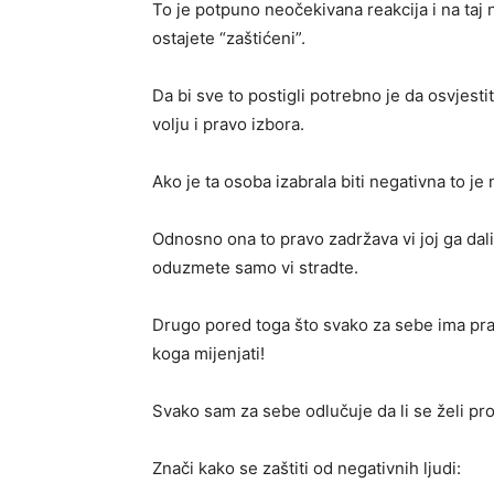
To je potpuno neočekivana reakcija i na taj 
ostajete “zaštićeni”.
Da bi sve to postigli potrebno je da osvjest
volju i pravo izbora.
Ako je ta osoba izabrala biti negativna to je 
Odnosno ona to pravo zadržava vi joj ga dali 
oduzmete samo vi stradte.
Drugo pored toga što svako za sebe ima pravo
koga mijenjati!
Svako sam za sebe odlučuje da li se želi pro
Znači kako se zaštiti od negativnih ljudi: