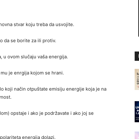
snovna stvar koju treba da usvojite.
 da se borite za ili protiv.
a, u ovom slučaju vaša energija.
mu je enrgija kojom se hrani.
lo koji način otpuštate emisiju energije koja je na
vnost.
om) opstaje i ako je podržavate i ako joj se
polariteta energija dolazi.