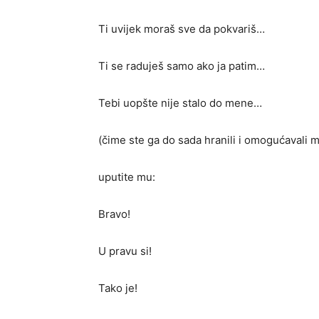
Ti uvijek moraš sve da pokvariš…
Ti se raduješ samo ako ja patim…
Tebi uopšte nije stalo do mene…
(čime ste ga do sada hranili i omogućavali 
uputite mu:
Bravo!
U pravu si!
Tako je!