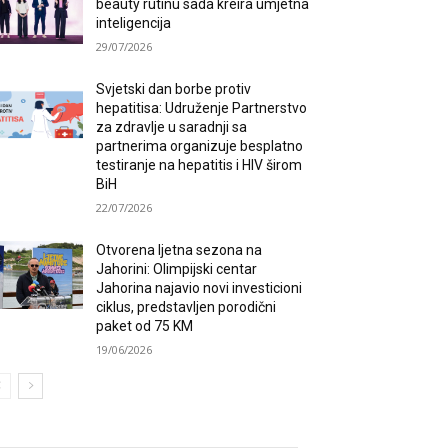
beauty rutinu sada kreira umjetna
inteligencija
29/07/2026
Svjetski dan borbe protiv
hepatitisa: Udruženje Partnerstvo
za zdravlje u saradnji sa
partnerima organizuje besplatno
testiranje na hepatitis i HIV širom
BiH
22/07/2026
Otvorena ljetna sezona na
Jahorini: Olimpijski centar
Jahorina najavio novi investicioni
ciklus, predstavljen porodični
paket od 75 KM
19/06/2026