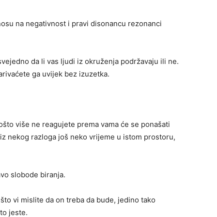
nosu na negativnost i pravi disonancu rezonanci
jedno da li vas ljudi iz okruženja podržavaju ili ne.
arivaćete ga uvijek bez izuzetka.
ošto više ne reagujete prema vama će se ponašati
e iz nekog razloga još neko vrijeme u istom prostoru,
vo slobode biranja.
što vi mislite da on treba da bude, jedino tako
o jeste.