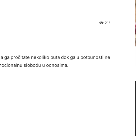
218
 da ga pročitate nekoliko puta dok ga u potpunosti ne
emocionalnu slobodu u odnosima.