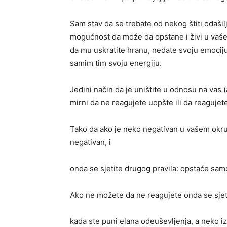
Sam stav da se trebate od nekog štiti odašil
mogućnost da može da opstane i živi u vaše
da mu uskratite hranu, nedate svoju emociju 
samim tim svoju energiju.
Jedini način da je uništite u odnosu na vas 
mirni da ne reagujete uopšte ili da reaguje
Tako da ako je neko negativan u vašem okruž
negativan, i
onda se sjetite drugog pravila: opstaće sam
Ako ne možete da ne reagujete onda se sjet
kada ste puni elana odeuševljenja, a neko i