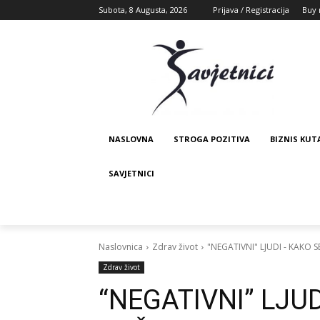
Subota, 8 Augusta, 2026
Prijava / Registracija
Buy 
NASLOVNA
STROGA POZITIVA
BIZNIS KUT
SAVJETNICI
Naslovnica
Zdrav život
"NEGATIVNI" LJUDI - KAKO SE
Zdrav život
“NEGATIVNI” LJUD