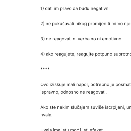
1) dati im pravo da budu negativni
2) ne pokušavati nikog promijeniti mimo nje
3) ne reagovati ni verbalno ni emotivno
4) ako reagujete, reagujte potpuno suprotn
****
Ovo iziskuje mali napor, potrebno je posmatrat
ispravno, odnosno ne reagovati.
Ako ste nekim slučajem suviše iscrpljeni, u
hvala.
Hvala ima istu moć i isti efekat.