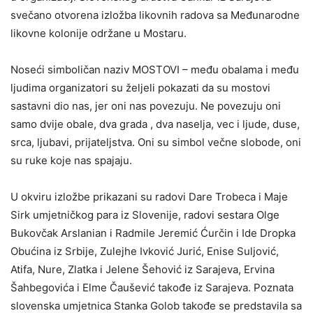
svečano otvorena izložba likovnih radova sa Međunarodne
likovne kolonije održane u Mostaru.
Noseći simboličan naziv MOSTOVI – među obalama i među
ljudima organizatori su željeli pokazati da su mostovi
sastavni dio nas, jer oni nas povezuju. Ne povezuju oni
samo dvije obale, dva grada , dva naselja, vec i ljude, duse,
srca, ljubavi, prijateljstva. Oni su simbol večne slobode, oni
su ruke koje nas spajaju.
U okviru izložbe prikazani su radovi Dare Trobeca i Maje
Sirk umjetničkog para iz Slovenije, radovi sestara Olge
Bukovčak Arslanian i Radmile Jeremić Ćurčin i Ide Dropka
Obućina iz Srbije, Zulejhe Ivković Jurić, Enise Suljović,
Atifa, Nure, Zlatka i Jelene Šehović iz Sarajeva, Ervina
Šahbegovića i Elme Čaušević takođe iz Sarajeva. Poznata
slovenska umjetnica Stanka Golob takođe se predstavila sa