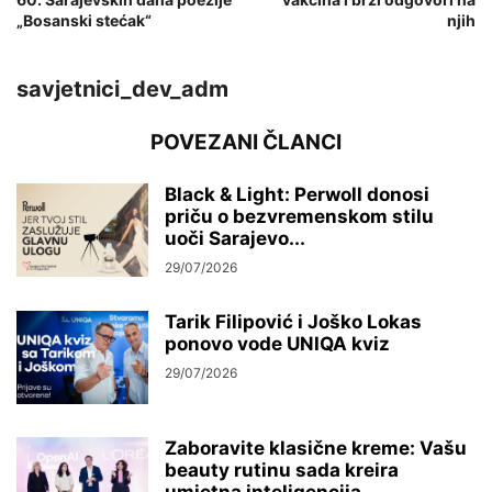
„Bosanski stećak“
njih
savjetnici_dev_adm
POVEZANI ČLANCI
Black & Light: Perwoll donosi
priču o bezvremenskom stilu
uoči Sarajevo...
29/07/2026
Tarik Filipović i Joško Lokas
ponovo vode UNIQA kviz
29/07/2026
Zaboravite klasične kreme: Vašu
beauty rutinu sada kreira
umjetna inteligencija