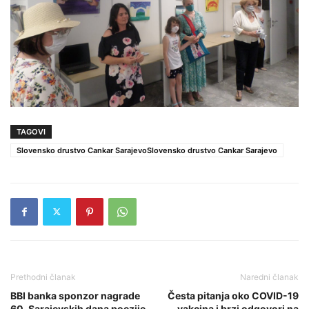
TAGOVI
Slovensko drustvo Cankar SarajevoSlovensko drustvo Cankar Sarajevo
Prethodni članak
Naredni članak
BBI banka sponzor nagrade
Česta pitanja oko COVID-19
60. Sarajevskih dana poezije
vakcina i brzi odgovori na