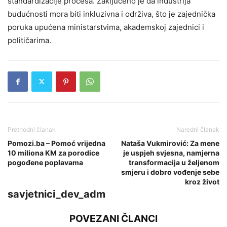
standardizacije procesa. Zaključeno je da industrija
budućnosti mora biti inkluzivna i održiva, što je zajednička
poruka upućena ministarstvima, akademskoj zajednici i
političarima.
Prethodni članak
Naredni članak
Pomozi.ba – Pomoć vrijedna
Nataša Vukmirović: Za mene
10 miliona KM za porodice
je uspjeh svjesna, namjerna
pogođene poplavama
transformacija u željenom
smjeru i dobro vođenje sebe
kroz život
savjetnici_dev_adm
POVEZANI ČLANCI