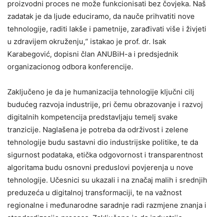
proizvodni proces ne može funkcionisati bez čovjeka. Naš
zadatak je da ljude educiramo, da nauče prihvatiti nove
tehnologije, raditi lakše i pametnije, zarađivati više i živjeti
u zdravijem okruženju,“ istakao je prof. dr. Isak
Karabegović, dopisni član ANUBiH-a i predsjednik
organizacionog odbora konferencije.
Zaključeno je da je humanizacija tehnologije ključni cilj
budućeg razvoja industrije, pri čemu obrazovanje i razvoj
digitalnih kompetencija predstavljaju temelj svake
tranzicije. Naglašena je potreba da održivost i zelene
tehnologije budu sastavni dio industrijske politike, te da
sigurnost podataka, etička odgovornost i transparentnost
algoritama budu osnovni preduslovi povjerenja u nove
tehnologije. Učesnici su ukazali i na značaj malih i srednjih
preduzeća u digitalnoj transformaciji, te na važnost
regionalne i međunarodne saradnje radi razmjene znanja i